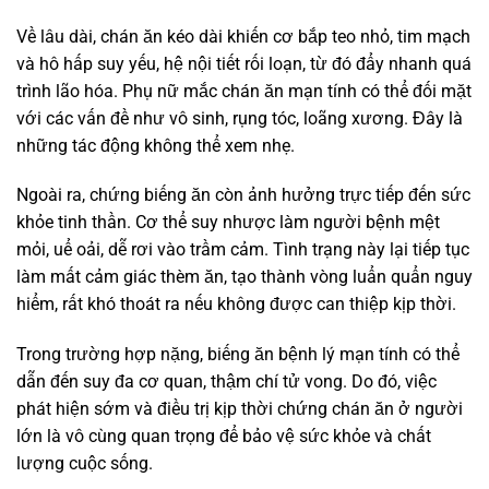
Về lâu dài, chán ăn kéo dài khiến cơ bắp teo nhỏ, tim mạch
và hô hấp suy yếu, hệ nội tiết rối loạn, từ đó đẩy nhanh quá
trình lão hóa. Phụ nữ mắc chán ăn mạn tính có thể đối mặt
với các vấn đề như vô sinh, rụng tóc, loãng xương. Đây là
những tác động không thể xem nhẹ.
Ngoài ra, chứng biếng ăn còn ảnh hưởng trực tiếp đến sức
khỏe tinh thần. Cơ thể suy nhược làm người bệnh mệt
mỏi, uể oải, dễ rơi vào trầm cảm. Tình trạng này lại tiếp tục
làm mất cảm giác thèm ăn, tạo thành vòng luẩn quẩn nguy
hiểm, rất khó thoát ra nếu không được can thiệp kịp thời.
Trong trường hợp nặng, biếng ăn bệnh lý mạn tính có thể
dẫn đến suy đa cơ quan, thậm chí tử vong. Do đó, việc
phát hiện sớm và điều trị kịp thời chứng chán ăn ở người
lớn là vô cùng quan trọng để bảo vệ sức khỏe và chất
lượng cuộc sống.