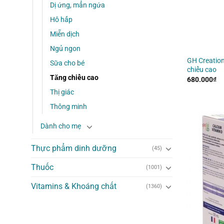
Dị ứng, mẩn ngứa
Hô hấp
Miễn dịch
Ngủ ngon
GH Creation
Sữa cho bé
chiều cao
Tăng chiều cao
680.000
₫
Thị giác
Thông minh
Dành cho mẹ
Thực phẩm dinh dưỡng
(45)
Thuốc
(1001)
Vitamins & Khoáng chất
(1360)