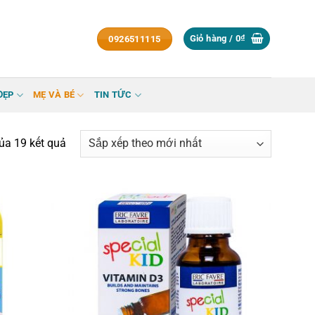
Giỏ hàng /
0
₫
0926511115
ĐẸP
MẸ VÀ BÉ
TIN TỨC
Đã
ủa 19 kết quả
sắp
xếp
theo
mới
nhất