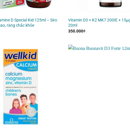
amine D Special Kid 125ml – Siro
Vitamin D3 + K2 MK7 200IE + 15µg
cao, răng chắc khỏe
20ml
350.000
₫