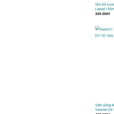
Siro bổ xươ
Liquid 150m
269.000
₫
Viên uống N
Vitamin D3 