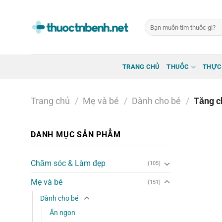
Bỏ
qua
Tìm
nội
kiếm:
dung
TRANG CHỦ
THUỐC
THỰC
Trang chủ
/
Mẹ và bé
/
Dành cho bé
/
Tăng c
DANH MỤC SẢN PHẨM
Chăm sóc & Làm đẹp
(105)
Mẹ và bé
(151)
Dành cho bé
Ăn ngon