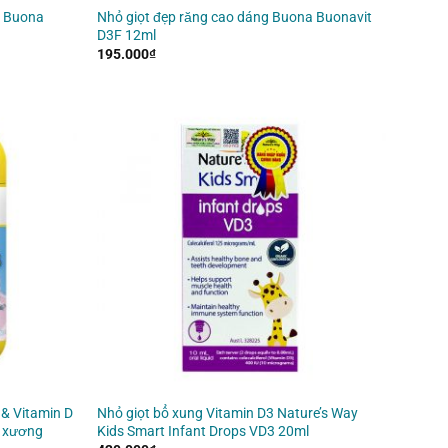
a Buona
Nhỏ giọt đẹp răng cao dáng Buona Buonavit
D3F 12ml
195.000
₫
 & Vitamin D
Nhỏ giọt bổ xung Vitamin D3 Nature’s Way
ổ xương
Kids Smart Infant Drops VD3 20ml