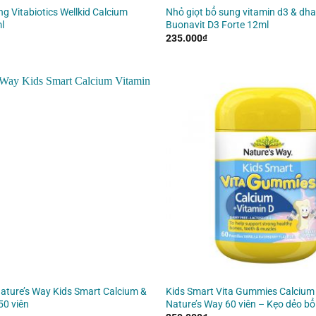
ng Vitabiotics Wellkid Calcium
Nhỏ giọt bổ sung vitamin d3 & dh
l
Buonavit D3 Forte 12ml
235.000
₫
ature’s Way Kids Smart Calcium &
Kids Smart Vita Gummies Calcium
50 viên
Nature’s Way 60 viên – Kẹo dẻo b