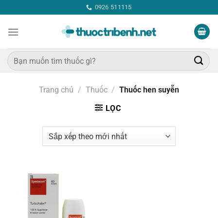
Bỏ
0926 511115
qua
nội
dung
Tìm
kiếm:
Trang chủ
/
Thuốc
/
Thuốc hen suyễn
LỌC