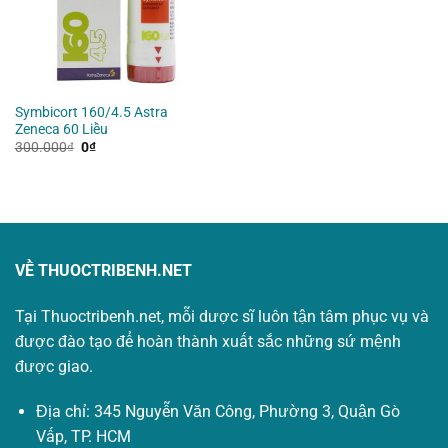
Symbicort 160/4.5 Astra
Zeneca 60 Liều
Giá
Giá
300.000
₫
0
₫
gốc
hiện
là:
tại
300.000₫.
là:
0₫.
VỀ THUOCTRIBENH.NET
Tại Thuoctribenh.net, mỗi dược sĩ luôn tận tâm phục vụ và
được đào tạo để hoàn thành xuất sắc những sứ mệnh
được giao.
Địa chỉ: 345 Nguyễn Văn Công, Phường 3, Quận Gò
Vấp, TP. HCM