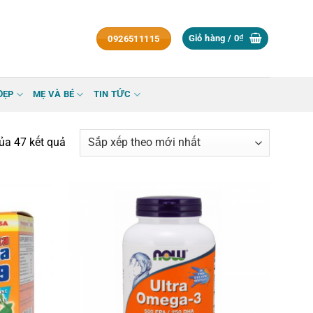
Giỏ hàng /
0
₫
0926511115
ĐẸP
MẸ VÀ BÉ
TIN TỨC
Đã
ủa 47 kết quả
sắp
xếp
theo
mới
nhất