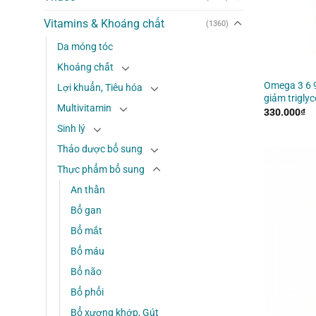
Vitamins & Khoáng chất
(1360)
Da móng tóc
Khoáng chất
Omega 3 6 9
Lợi khuẩn, Tiêu hóa
giảm trigly
Multivitamin
330.000
₫
Sinh lý
Thảo dược bổ sung
Thực phẩm bổ sung
An thần
Bổ gan
Bổ mắt
Bổ máu
Bổ não
Bổ phổi
Bổ xương khớp, Gút