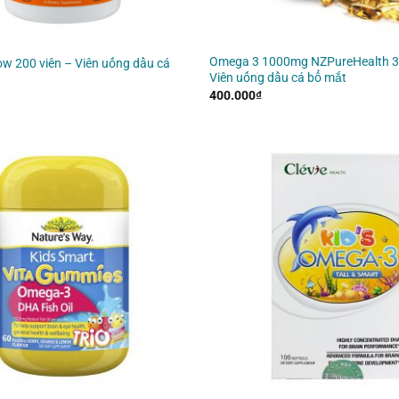
Omega 3 1000mg NZPureHealth 30
w 200 viên – Viên uống dầu cá
Viên uống dầu cá bổ mắt
400.000
₫