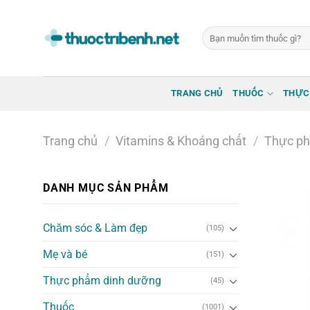
Bỏ
qua
Tìm
nội
kiếm:
dung
TRANG CHỦ
THUỐC
THỰC
Trang chủ
/
Vitamins & Khoáng chất
/
Thực ph
DANH MỤC SẢN PHẨM
Chăm sóc & Làm đẹp
(105)
Mẹ và bé
(151)
Thực phẩm dinh dưỡng
(45)
Thuốc
(1001)