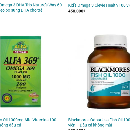
Omega 3 DHA Trio Nature’s Way 60
Kid’s Omega 3 Clevie Health 100 v
dẹo bổ sung DHA cho trẻ
450.000
₫
ax Oil 1000mg Alfa Vitamins 100
Blackmores Odourless Fish Oil 1
 uống dầu cá
viên – Dầu cá không mùi