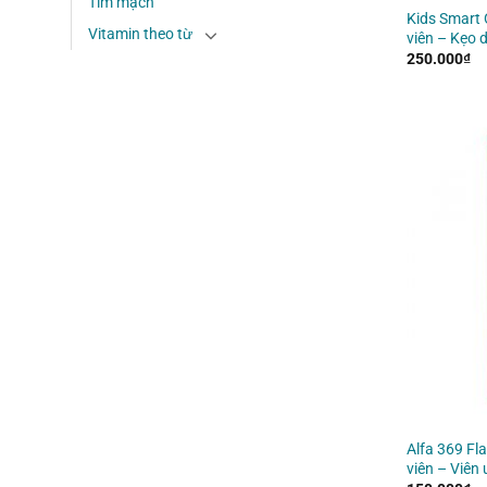
Tim mạch
Kids Smart 
Vitamin theo từ
viên – Kẹo 
250.000
₫
Alfa 369 Fl
viên – Viên