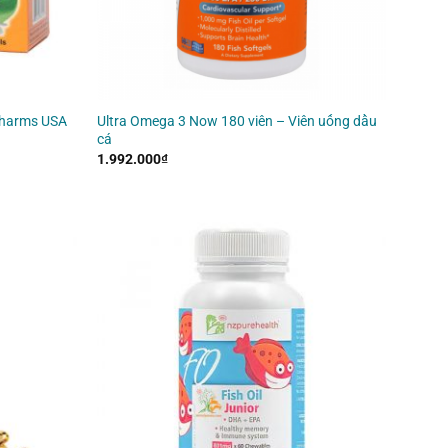
pharms USA
Ultra Omega 3 Now 180 viên – Viên uống dầu
cá
1.992.000
₫