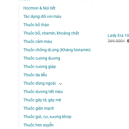
Hocmon & Nội tiết
Tác dụng đối với máu
Thuốc bổ thận
Thuốc bổ, vitamin, khoáng chất
Lady Era 10
G
269.000
₫
Thuốc cầm máu
g
l
Thuốc chống dị ứng (Kháng histamin)
2
Thuốc cường dương
Thuốc cường giáp
Thuốc da liễu
Thuốc dùng ngoài
Thuốc đường tiết niệu
Thuốc gây tê, gây mê
Thuốc giãn mạch
Thuốc gút, cơ, xương khớp
Thuốc hen suyễn