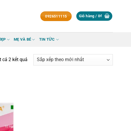
Giỏ hàng /
0
₫
0926511115
ĐẸP
MẸ VÀ BÉ
TIN TỨC
Đã
ất cả 2 kết quả
sắp
xếp
theo
mới
nhất