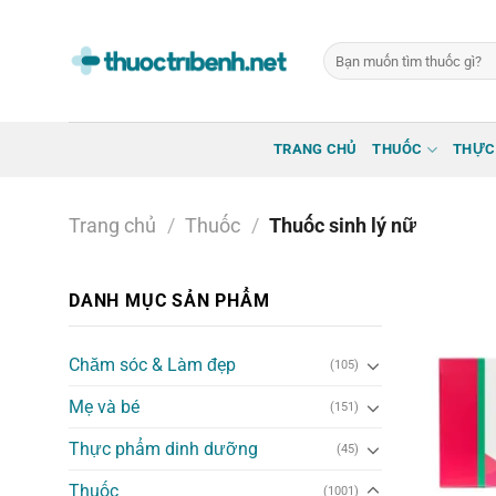
Bỏ
qua
Tìm
nội
kiếm:
dung
TRANG CHỦ
THUỐC
THỰC
Trang chủ
/
Thuốc
/
Thuốc sinh lý nữ
DANH MỤC SẢN PHẨM
Chăm sóc & Làm đẹp
(105)
Mẹ và bé
(151)
Thực phẩm dinh dưỡng
(45)
Thuốc
(1001)