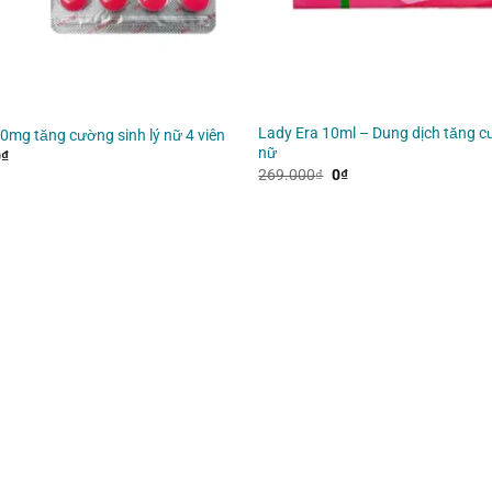
Lady Era 10ml – Dung dịch tăng c
0mg tăng cường sinh lý nữ 4 viên
nữ
iá
Giá
0
₫
ốc
hiện
Giá
Giá
269.000
₫
0
₫
à:
tại
gốc
hiện
69.000₫.
là:
là:
tại
0₫.
269.000₫.
là:
0₫.