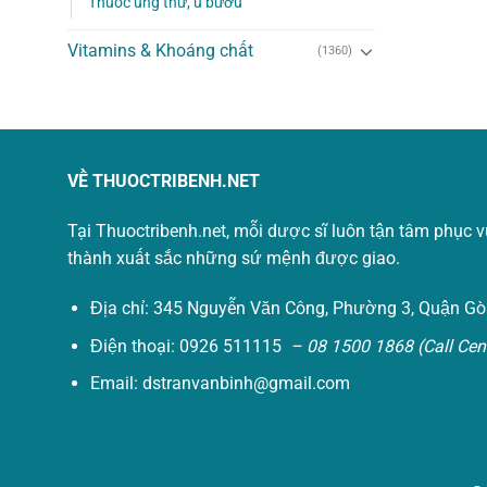
Thuốc ung thư, u bướu
Vitamins & Khoáng chất
(1360)
VỀ THUOCTRIBENH.NET
Tại Thuoctribenh.net, mỗi dược sĩ luôn tận tâm phục 
thành xuất sắc những sứ mệnh được giao.
Địa chỉ: 345 Nguyễn Văn Công, Phường 3, Quận Gò
Điện thoại: 0926 511115
– 08 1500 1868 (Call Cent
Email:
dstranvanbinh@gmail.com