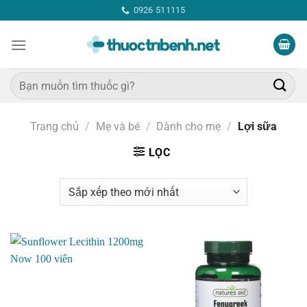
Bỏ
0926 511115
qua
nội
dung
Tìm
kiếm:
Trang chủ
/
Mẹ và bé
/
Dành cho mẹ
/
Lợi sữa
LỌC