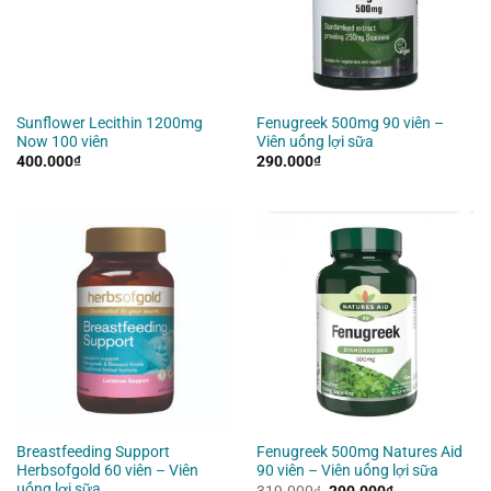
Sunflower Lecithin 1200mg
Fenugreek 500mg 90 viên –
Now 100 viên
Viên uống lợi sữa
400.000
₫
290.000
₫
Breastfeeding Support
Fenugreek 500mg Natures Aid
Herbsofgold 60 viên – Viên
90 viên – Viên uống lợi sữa
uống lợi sữa
Giá
Giá
319.000
₫
290.000
₫