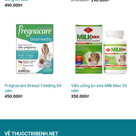
gốc
hiện
490.000
₫
là:
tại
319.000₫.
là:
290.000₫.
Pregnacare Breast Feeding 84
Viên uống lợi sữa Milk Max 30
viên
viên
450.000
₫
350.000
₫
VỀ THUOCTRIBENH.NET