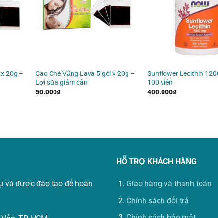
 x 20g –
Cao Chè Vằng Lava 5 gói x 20g –
Sunflower Lecithin 1
Lợi sữa giảm cân
100 viên
50.000
₫
400.000
₫
HỖ TRỢ KHÁCH HÀNG
vụ và được đào tạo để hoàn
Giao hàng và thanh toán
Chính sách đổi trả
Chính sách bảo mật