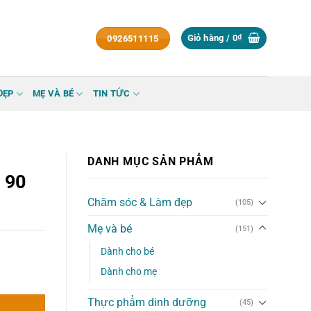
Giỏ hàng /
0
₫
0926511115
ĐẸP
MẸ VÀ BÉ
TIN TỨC
DANH MỤC SẢN PHẨM
 90
Chăm sóc & Làm đẹp
(105)
Mẹ và bé
(151)
Dành cho bé
Dành cho mẹ
 số lượng
Thực phẩm dinh dưỡng
(45)