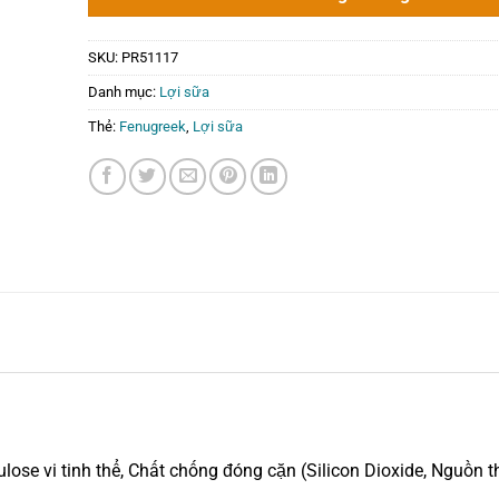
290.000₫.
SKU:
PR51117
Danh mục:
Lợi sữa
Thẻ:
Fenugreek
,
Lợi sữa
llulose vi tinh thể, Chất chống đóng cặn (Silicon Dioxide, Nguồn 