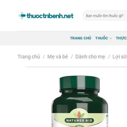
Bỏ
qua
Tìm
nội
kiếm:
dung
TRANG CHỦ
THUỐC
THỰC
Trang chủ
/
Mẹ và bé
/
Dành cho mẹ
/
Lợi s