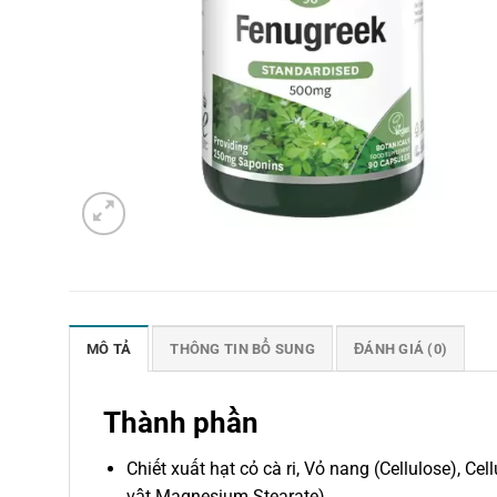
MÔ TẢ
THÔNG TIN BỔ SUNG
ĐÁNH GIÁ (0)
Thành phần
Chiết xuất hạt cỏ cà ri, Vỏ nang (Cellulose), Ce
vật Magnesium Stearate).