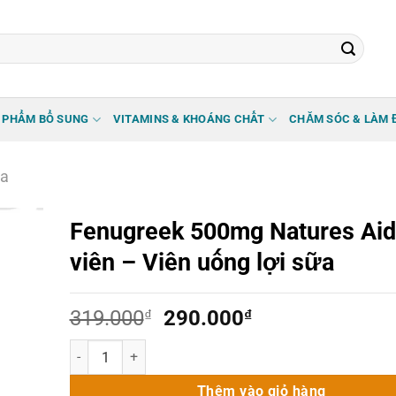
 PHẨM BỔ SUNG
VITAMINS & KHOÁNG CHẤT
CHĂM SÓC & LÀM 
ữa
Fenugreek 500mg Natures Aid
viên – Viên uống lợi sữa
Giá
Giá
319.000
₫
290.000
₫
gốc
hiện
Fenugreek 500mg Natures Aid 90 viên – Viên uống lợi sữa
là:
tại
319.000₫.
là:
Thêm vào giỏ hàng