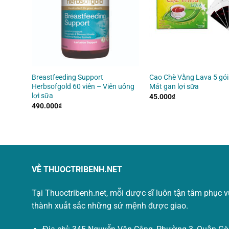
 Viên
Breastfeeding Support
Cao Chè Vằng Lava 5 gói
Herbsofgold 60 viên – Viên uống
Mát gan lợi sữa
lợi sữa
45.000
₫
490.000
₫
VỀ THUOCTRIBENH.NET
Tại Thuoctribenh.net, mỗi dược sĩ luôn tận tâm phục 
thành xuất sắc những sứ mệnh được giao.