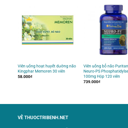
em
Viên uống hoạt huyết dưỡng não
Viên uống bổ não Puritan’
n
Kingphar Memoren 30 viên
Neuro-PS Phosphatidylse
100mg Hộp 120 viên
58.000
₫
739.000
₫
VỀ THUOCTRIBENH.NET