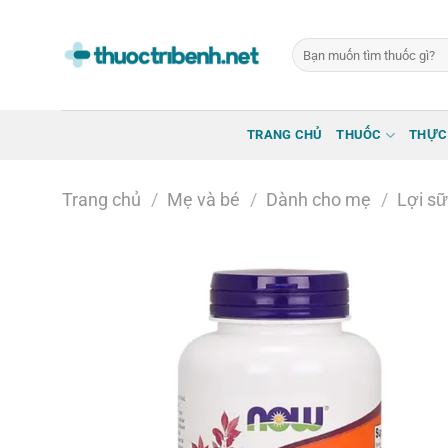
Bỏ
qua
Tìm
nội
kiếm:
dung
TRANG CHỦ
THUỐC
THỰC
Trang chủ
/
Mẹ và bé
/
Dành cho mẹ
/
Lợi s