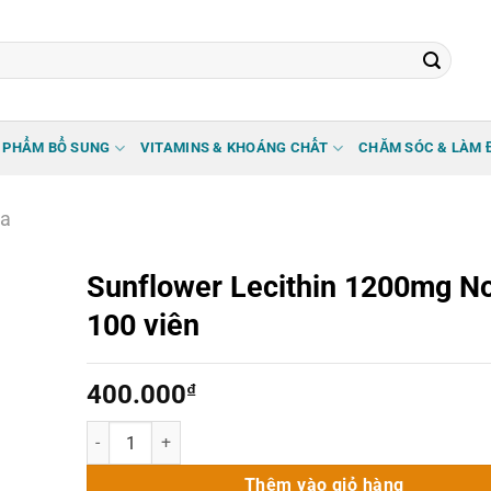
 PHẨM BỔ SUNG
VITAMINS & KHOÁNG CHẤT
CHĂM SÓC & LÀM 
ữa
Sunflower Lecithin 1200mg N
100 viên
400.000
₫
Sunflower Lecithin 1200mg Now 100 viên số lượng
Thêm vào giỏ hàng