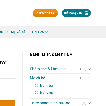
Giỏ hàng /
0
₫
0926511115
ĐẸP
MẸ VÀ BÉ
TIN TỨC
DANH MỤC SẢN PHẨM
ow
Chăm sóc & Làm đẹp
(105)
Mẹ và bé
(151)
Dành cho bé
Dành cho mẹ
Thực phẩm dinh dưỡng
(45)