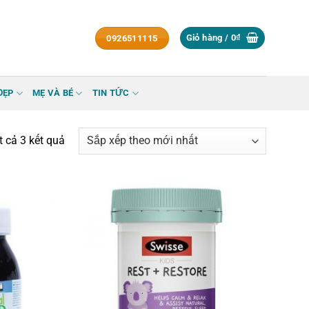
Giỏ hàng /
0
₫
0926511115
ĐẸP
MẸ VÀ BÉ
TIN TỨC
Đã
ất cả 3 kết quả
sắp
xếp
theo
mới
nhất