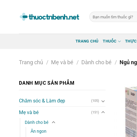
Bỏ
qua
Tìm
nội
kiếm:
dung
TRANG CHỦ
THUỐC
THỰC
Trang chủ
/
Mẹ và bé
/
Dành cho bé
/
Ngủ ng
DANH MỤC SẢN PHẨM
Chăm sóc & Làm đẹp
(105)
Mẹ và bé
(151)
Dành cho bé
Ăn ngon