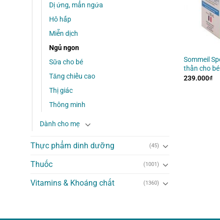
Dị ứng, mẩn ngứa
Hô hấp
Miễn dịch
Ngủ ngon
Sommeil Spe
Sữa cho bé
thần cho bé
Tăng chiều cao
239.000
₫
Thị giác
Thông minh
Dành cho mẹ
Thực phẩm dinh dưỡng
(45)
Thuốc
(1001)
Vitamins & Khoáng chất
(1360)