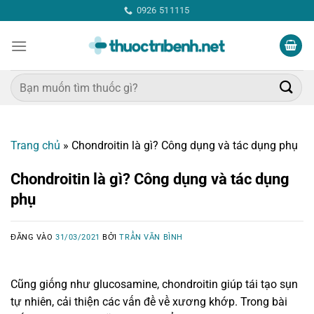
Bỏ
0926 511115
qua
nội
dung
Tìm
kiếm:
Trang chủ
»
Chondroitin là gì? Công dụng và tác dụng phụ
Chondroitin là gì? Công dụng và tác dụng
phụ
ĐĂNG VÀO
31/03/2021
BỞI
TRẦN VĂN BÌNH
Cũng giống như glucosamine, chondroitin giúp tái tạo sụn
tự nhiên, cải thiện các vấn đề về xương khớp. Trong bài