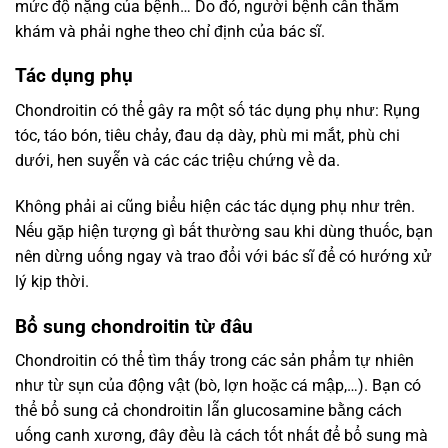
mức độ nặng của bệnh… Do đó, người bệnh cần thăm
khám và phải nghe theo chỉ định của bác sĩ.
Tác dụng phụ
Chondroitin có thể gây ra một số tác dụng phụ như: Rụng
tóc, táo bón, tiêu chảy, đau dạ dày, phù mi mắt, phù chi
dưới, hen suyễn và các các triệu chứng về da.
Không phải ai cũng biểu hiện các tác dụng phụ như trên.
Nếu gặp hiện tượng gì bất thường sau khi dùng thuốc, bạn
nên dừng uống ngay và trao đổi với bác sĩ để có hướng xử
lý kịp thời.
Bổ sung chondroitin từ đâu
Chondroitin có thể tìm thấy trong các sản phẩm tự nhiên
như từ sụn của động vật (bò, lợn hoặc cá mập,…). Bạn có
thể bổ sung cả chondroitin lẫn glucosamine bằng cách
uống canh xương, đây đều là cách tốt nhất để bổ sung mà