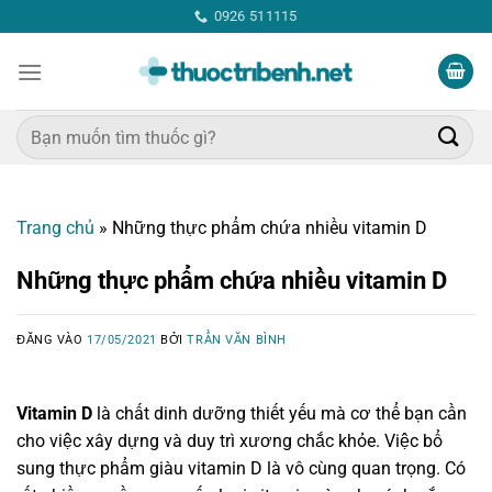
Bỏ
0926 511115
qua
nội
dung
Tìm
kiếm:
Trang chủ
»
Những thực phẩm chứa nhiều vitamin D
Những thực phẩm chứa nhiều vitamin D
ĐĂNG VÀO
17/05/2021
BỞI
TRẦN VĂN BÌNH
Vitamin D
là chất dinh dưỡng thiết yếu mà cơ thể bạn cần
cho việc xây dựng và duy trì xương chắc khỏe. Việc bổ
sung thực phẩm giàu vitamin D là vô cùng quan trọng. Có