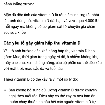
bệnh loãng xương.
Mặc dù độc tính của vitamin D là rất hiếm, nhưng tốt nhất
là tránh dùng liều vitamin D dài hạn và vượt quá 4.000 IU
mỗi ngày mà không có sự giám sát từ chuyên gia chăm
sóc sức khỏe.
Các yếu tố gây giảm hấp thụ vitamin D
Yếu tố ảnh hưởng đến khả năng hấp thụ vitamin D bao
gồm: Mùa, thời gian trong ngày, vĩ độ, ô nhiễm không khí,
mây che phủ, kem chống nắng, các bộ phận cơ thể tiếp xúc
với mặt trời, màu sắc da và tuổi tác.
Thiếu vitamin D có thể xảy ra vì một số lý do:
Bạn không bổ sung đủ lượng vitamin D được khuyến
nghị theo tuổi tác. Điều này có thể xảy ra nếu bạn ăn
thuần chay thuần do hầu hết các nguồn vitamin D tự