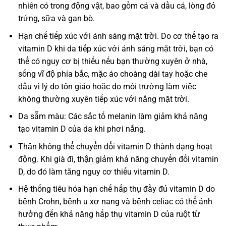
nhiên có trong động vật, bao gồm cá và dầu cá, lòng đỏ
trứng, sữa và gan bò.
Hạn chế tiếp xúc với ánh sáng mặt trời. Do cơ thể tạo ra
vitamin D khi da tiếp xúc với ánh sáng mặt trời, bạn có
thể có nguy cơ bị thiếu nếu bạn thường xuyên ở nhà,
sống vĩ độ phía bắc, mặc áo choàng dài tay hoặc che
đầu vì lý do tôn giáo hoặc do môi trường làm việc
không thường xuyên tiếp xúc với nắng mặt trời.
Da sẫm màu: Các sắc tố melanin làm giảm khả năng
tạo vitamin D của da khi phơi nắng.
Thận không thể chuyển đổi vitamin D thành dạng hoạt
động. Khi già đi, thận giảm khả năng chuyển đổi vitamin
D, do đó làm tăng nguy cơ thiếu vitamin D.
Hệ thống tiêu hóa hạn chế hấp thụ đầy đủ vitamin D do
bệnh Crohn, bệnh u xơ nang và bệnh celiac có thể ảnh
hưởng đến khả năng hấp thụ vitamin D của ruột từ