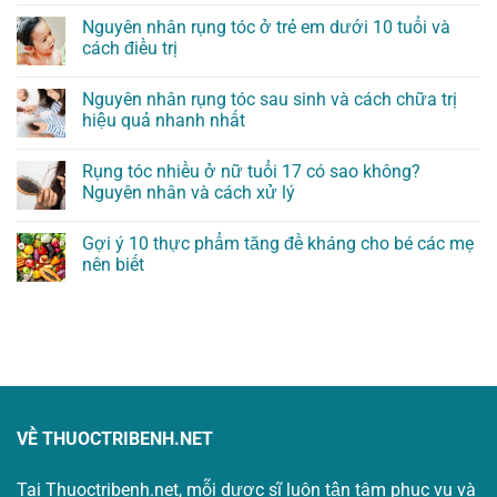
Nguyên nhân rụng tóc ở trẻ em dưới 10 tuổi và
cách điều trị
Nguyên nhân rụng tóc sau sinh và cách chữa trị
hiệu quả nhanh nhất
Rụng tóc nhiều ở nữ tuổi 17 có sao không?
Nguyên nhân và cách xử lý
Gợi ý 10 thực phẩm tăng đề kháng cho bé các mẹ
nên biết
VỀ THUOCTRIBENH.NET
Tại Thuoctribenh.net, mỗi dược sĩ luôn tận tâm phục vụ và