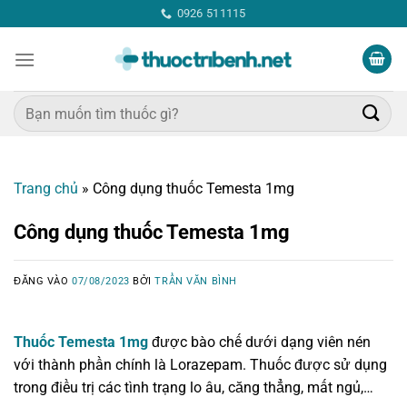
Bỏ
0926 511115
qua
nội
dung
Tìm
kiếm:
Trang chủ
»
Công dụng thuốc Temesta 1mg
Công dụng thuốc Temesta 1mg
ĐĂNG VÀO
07/08/2023
BỞI
TRẦN VĂN BÌNH
Thuốc Temesta 1mg
được bào chế dưới dạng viên nén
với thành phần chính là Lorazepam. Thuốc được sử dụng
trong điều trị các tình trạng lo âu, căng thẳng, mất ngủ,…