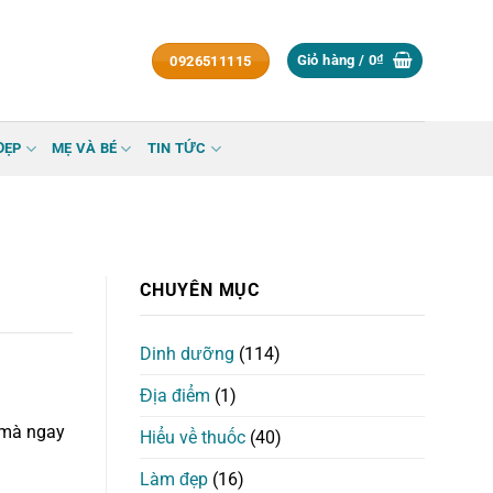
Giỏ hàng /
0
₫
0926511115
ĐẸP
MẸ VÀ BÉ
TIN TỨC
CHUYÊN MỤC
Dinh dưỡng
(114)
Địa điểm
(1)
 mà ngay
Hiểu về thuốc
(40)
Làm đẹp
(16)