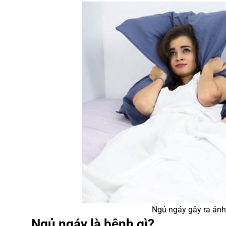
Ngủ ngáy gây ra ản
Ngủ ngáy là bệnh gì?