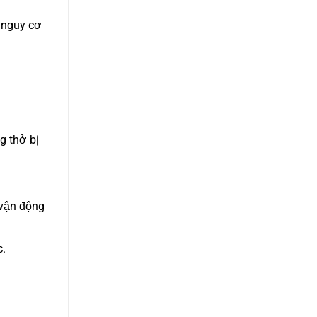
 nguy cơ
g thở bị
 vận động
c.