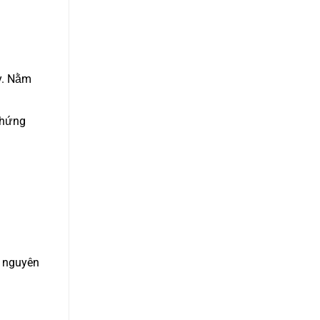
y. Nằm
chứng
à nguyên