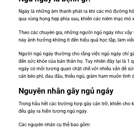
Ngáy là những âm thanh phát ra khi các mô đường hô hấ
qua vùng họng hẹp phía sau, khiến các niêm mạc mô xu
Theo các chuyên gia, những người ngủ ngáy như vậy t
này ảnh hưởng không ít đến hiệu quả học tập, làm việ
Người ngủ ngáy thường cho rằng việc ngủ ngáy chỉ g
đến sức khỏe của bản thân họ. Tuy nhiên đây lại là 1
ngáy có mối tương quan chặt chẽ với nhiều vấn đề sức
cân béo phì, đau đầu, thiếu ngủ, giảm ham muốn tình
Nguyên nhân gây ngủ ngáy
Trong hầu hết các trường hợp gây cản trở, khiến cho
đều gây ra hiện tượng ngủ ngáy.
Các nguyên nhân cụ thể bao gồm: