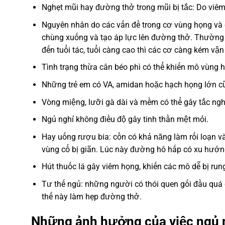
Nghẹt mũi hay đường thở trong mũi bị tắc: Do viê
Nguyên nhân do các vấn đề trong cơ vùng họng và c
chùng xuống và tạo áp lực lên đường thở. Thường 
đến tuổi tác, tuổi càng cao thì các cơ càng kém vậ
Tình trạng thừa cân béo phì có thể khiến mô vùng 
Những trẻ em có VA, amidan hoặc hạch họng lớn c
Vòng miệng, lưỡi gà dài và mềm có thể gây tắc ng
Ngủ nghỉ không điều độ gây tinh thần mệt mỏi.
Hay uống rượu bia: cồn có khả năng làm rối loạn v
vùng cổ bị giãn. Lúc này đường hô hấp có xu hướng
Hút thuốc lá gây viêm họng, khiến các mô dễ bị ru
Tư thế ngủ: những người có thói quen gối đầu quá 
thế này làm hẹp đường thở.
Những ảnh hưởng của việc ngủ 