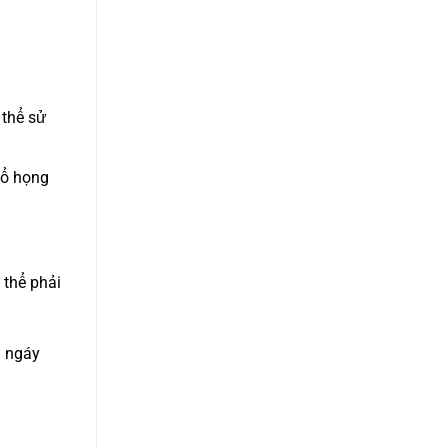
 thể sử
cổ họng
 thể phải
ủ ngáy