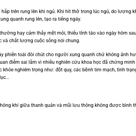
p trên rung lên khi ngủ. Khi hít thở trong lúc ngủ, do lượng kh
ng quanh rung lên, tạo ra tiếng ngáy.
hường hay cảm thấy mệt mỏi, thiếu tỉnh táo vào ngày hôm sau
c và chất lượng cuộc sống nói chung.
ây phiền toái đôi chút cho người xung quanh chứ không ảnh h
 quan điểm sai lầm vì nhiều nghiên cứu khoa học đã chứng minh
 khỏe nghiêm trọng như: đột quỵ, các bệnh tim mạch, tình trạn
 dục…
 không khí giữa thanh quản và mũi lưu thông không được bình 