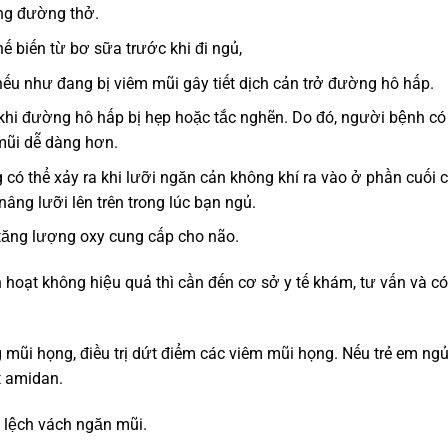
ông đường thở.
ế biến từ bơ sữa trước khi đi ngủ,
ếu như đang bị viêm mũi gây tiết dịch cản trở đường hô hấp.
khi đường hô hấp bị hẹp hoặc tắc nghẽn. Do đó, người bệnh có
mũi dễ dàng hơn.
 có thể xảy ra khi lưỡi ngăn cản không khí ra vào ở phần cuối 
âng lưỡi lên trên trong lúc bạn ngủ.
tăng lượng oxy cung cấp cho não.
hoạt không hiệu quả thì cần đến cơ sở y tế khám, tư vấn và có
mũi họng, điều trị dứt điểm các viêm mũi họng. Nếu trẻ em ng
t amidan.
 lệch vách ngăn mũi.