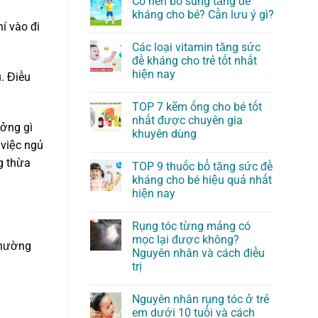
Có nên bổ sung tăng đề
kháng cho bé? Cần lưu ý gì?
í vào đi
Các loại vitamin tăng sức
đề kháng cho trẻ tốt nhất
hiện nay
. Điều
TOP 7 kẽm ống cho bé tốt
nhất được chuyên gia
ưởng gì
khuyên dùng
 việc ngủ
g thừa
TOP 9 thuốc bổ tăng sức đề
kháng cho bé hiệu quả nhất
hiện nay
Rụng tóc từng mảng có
mọc lại được không?
thường
Nguyên nhân và cách điều
trị
Nguyên nhân rụng tóc ở trẻ
em dưới 10 tuổi và cách