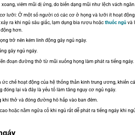
m xoang, viêm mũi dị ứng, do biến dạng mũi như lệch vách ngă
ơ lưỡi: Ở một số người có các cơ ở họng và lưỡi ít hoạt động
xảy ra khi ngủ sâu giấc, lạm dụng bia rượu hoặc
thuốc ngủ
và 
n động hơn.
họng trở nên kém linh động gây ngủ ngày.
ũng gây ngủ ngáy.
hẽn đoạn đường thở từ mũi xuống họng làm phát ra tiếng ngáy.
à ức chế hoạt động của hệ thống thần kinh trung ương, khiến c
 đóng lại và đây là yếu tố làm tăng nguy cơ ngủ ngáy.
ng khi thở và đóng đường hô hấp vào ban đêm.
cao hoặc nằm ngửa cổ khi ngủ rất dễ phát ra tiếng ngáy khi ng
ngáy