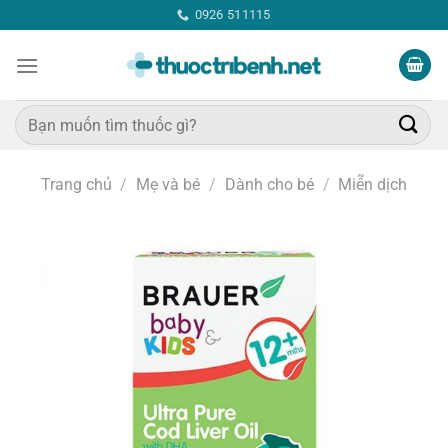
Bỏ
0926 511115
qua
nội
dung
Tìm
kiếm:
Trang chủ
/
Mẹ và bé
/
Dành cho bé
/
Miễn dịch