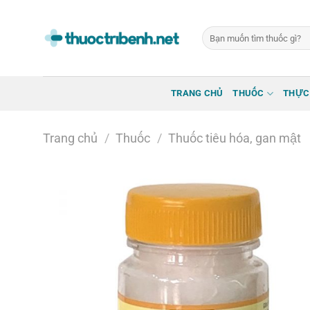
Bỏ
qua
Tìm
nội
kiếm:
dung
TRANG CHỦ
THUỐC
THỰC
Trang chủ
/
Thuốc
/
Thuốc tiêu hóa, gan mật