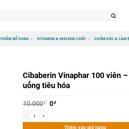
 PHẨM BỔ SUNG
VITAMINS & KHOÁNG CHẤT
CHĂM SÓC & LÀM 
Cibaberin Vinaphar 100 viên –
uống tiêu hóa
Giá
Giá
10.000
₫
0
₫
gốc
hiện
Cibaberin Vinaphar 100 viên - Viên uống tiêu hóa số lượn
là:
tại
10.000₫.
là:
Thêm vào giỏ hàng