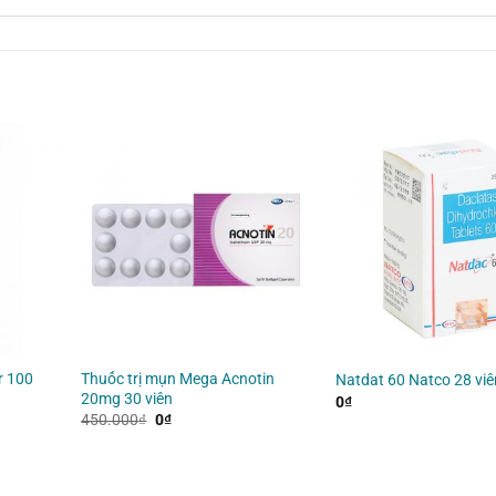
r 100
Thuốc trị mụn Mega Acnotin
Natdat 60 Natco 28 viê
20mg 30 viên
0
₫
Giá
Giá
450.000
₫
0
₫
gốc
hiện
là:
tại
450.000₫.
là:
0₫.