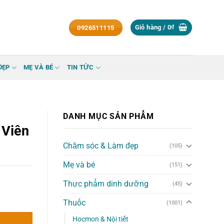
Giỏ hàng /
0
₫
0926511115
ĐẸP
MẸ VÀ BÉ
TIN TỨC
DANH MỤC SẢN PHẨM
 Viên
Chăm sóc & Làm đẹp
(105)
Mẹ và bé
(151)
Thực phẩm dinh dưỡng
(45)
g
Thuốc
(1001)
Hocmon & Nội tiết