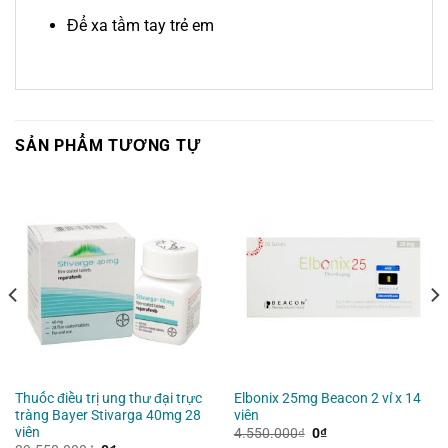
Để xa tầm tay trẻ em
SẢN PHẨM TƯƠNG TỰ
Thuốc điều trị ung thư đại trực
Elbonix 25mg Beacon 2 vỉ x 14
tràng Bayer Stivarga 40mg 28
viên
viên
Giá
Giá
4.550.000
₫
0
₫
gốc
hiện