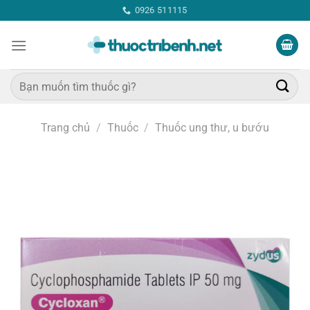
Bỏ
0926 511115
qua
nội
dung
Tìm
kiếm:
Trang chủ
/
Thuốc
/
Thuốc ung thư, u bướu