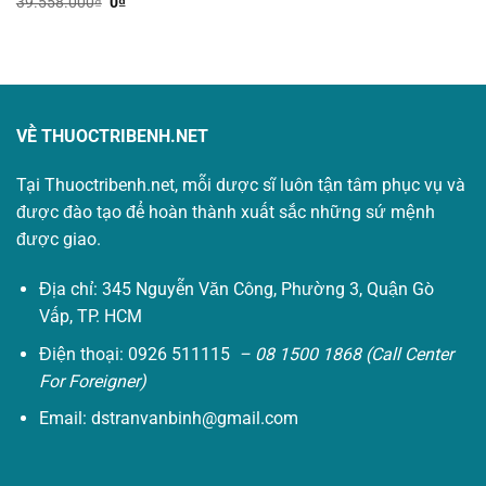
Giá
Giá
39.558.000
₫
0
₫
là:
tại
gốc
hiện
4.550.000₫.
là:
là:
tại
0₫.
39.558.000₫.
là:
0₫.
VỀ THUOCTRIBENH.NET
Tại Thuoctribenh.net, mỗi dược sĩ luôn tận tâm phục vụ và
được đào tạo để hoàn thành xuất sắc những sứ mệnh
được giao.
Địa chỉ: 345 Nguyễn Văn Công, Phường 3, Quận Gò
Vấp, TP. HCM
Điện thoại: 0926 511115
– 08 1500 1868 (Call Center
For Foreigner)
Email:
dstranvanbinh@gmail.com