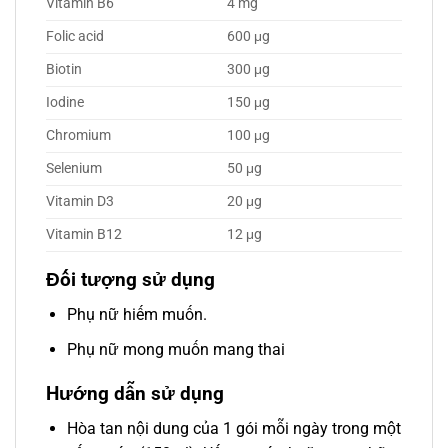
Vitamin B6
4 mg
Folic acid
600 μg
Biotin
300 μg
Iodine
150 μg
Chromium
100 μg
Selenium
50 μg
Vitamin D3
20 μg
Vitamin B12
12 μg
Đối tượng sử dụng
Phụ nữ hiếm muốn.
Phụ nữ mong muốn mang thai
Hướng dẫn sử dụng
Hòa tan nội dung của 1 gói mỗi ngày trong một