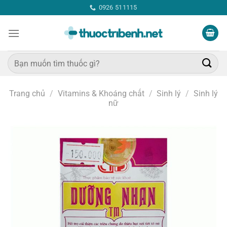
Bỏ
0926 511115
qua
nội
dung
Tìm
kiếm:
Trang chủ
/
Vitamins & Khoáng chất
/
Sinh lý
/
Sinh lý
nữ