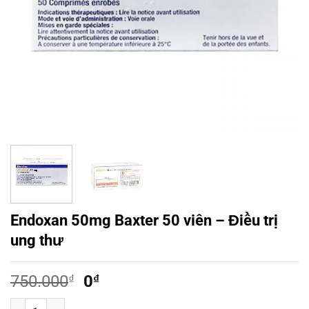
Endoxan 50mg Baxter 50 viên – Điều trị
ung thư
Giá
Giá
750.000
₫
0
₫
gốc
hiện
Endoxan 50mg Baxter 50 viên - Điều trị ung thư số lượng