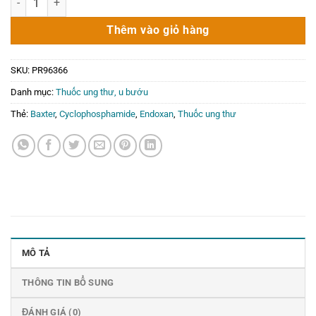
là:
tại
750.000₫.
là:
Thêm vào giỏ hàng
0₫.
SKU:
PR96366
Danh mục:
Thuốc ung thư, u bướu
Thẻ:
Baxter
,
Cyclophosphamide
,
Endoxan
,
Thuốc ung thư
MÔ TẢ
THÔNG TIN BỔ SUNG
ĐÁNH GIÁ (0)