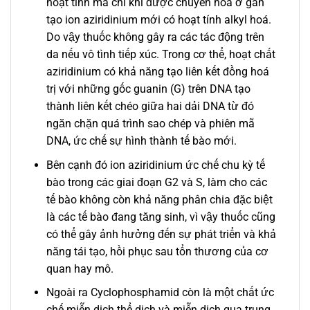
hoạt tính mà chỉ khi được chuyển hoá ở gan
tạo ion aziridinium mới có hoạt tính alkyl hoá.
Do vậy thuốc không gây ra các tác động trên
da nếu vô tình tiếp xúc. Trong cơ thể, hoạt chất
aziridinium có khả năng tạo liên kết đồng hoá
trị với những gốc guanin (G) trên DNA tạo
thành liên kết chéo giữa hai dải DNA từ đó
ngăn chặn quá trình sao chép và phiên mã
DNA, ức chế sự hình thành tế bào mới.
Bên cạnh đó ion aziridinium ức chế chu kỳ tế
bào trong các giai đoạn G2 và S, làm cho các
tế bào không còn khả năng phân chia đặc biệt
là các tế bào đang tăng sinh, vì vậy thuốc cũng
có thể gây ảnh hưởng đến sự phát triển và khả
năng tái tạo, hồi phục sau tổn thương của cơ
quan hay mô.
Ngoài ra Cyclophosphamid còn là một chất ức
chế miễn dịch thể dịch và miễn dịch qua trung