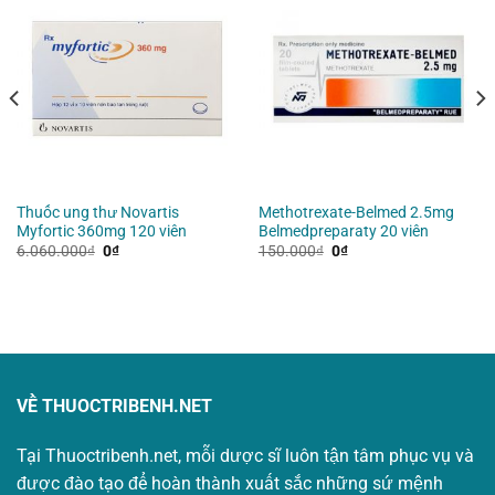
Thuốc ung thư Novartis
Methotrexate-Belmed 2.5mg
Myfortic 360mg 120 viên
Belmedpreparaty 20 viên
Giá
Giá
Giá
Giá
6.060.000
₫
0
₫
150.000
₫
0
₫
gốc
hiện
gốc
hiện
là:
tại
là:
tại
6.060.000₫.
là:
150.000₫.
là:
0₫.
0₫.
VỀ THUOCTRIBENH.NET
Tại Thuoctribenh.net, mỗi dược sĩ luôn tận tâm phục vụ và
được đào tạo để hoàn thành xuất sắc những sứ mệnh