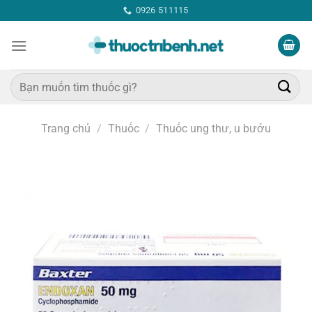
Bỏ
0926 511115
qua
nội
dung
Tìm
kiếm:
Trang chủ
/
Thuốc
/
Thuốc ung thư, u bướu