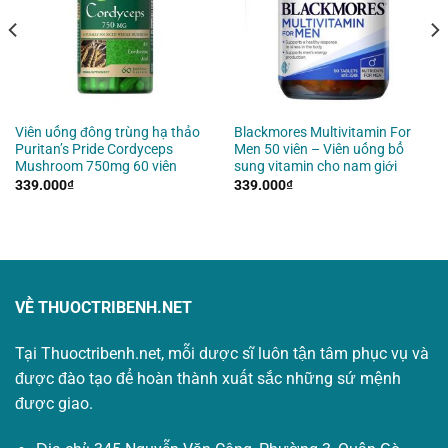
Viên uống đông trùng hạ thảo
Blackmores Multivitamin For
Puritan’s Pride Cordyceps
Men 50 viên – Viên uống bổ
Mushroom 750mg 60 viên
sung vitamin cho nam giới
339.000
₫
339.000
₫
VỀ THUOCTRIBENH.NET
Tại Thuoctribenh.net, mỗi dược sĩ luôn tận tâm phục vụ và
được đào tạo để hoàn thành xuất sắc những sứ mệnh
được giao.