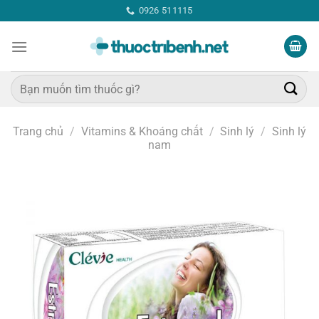
Bỏ
0926 511115
qua
nội
dung
Tìm
kiếm:
Trang chủ
/
Vitamins & Khoáng chất
/
Sinh lý
/
Sinh lý
nam