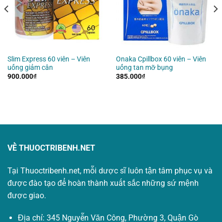
Slim Express 60 viên – Viên
Onaka Cpillbox 60 viên – Viên
uống giảm cân
uống tan mỡ bụng
900.000
₫
385.000
₫
VỀ THUOCTRIBENH.NET
Tại Thuoctribenh.net, mỗi dược sĩ luôn tận tâm phục vụ và
được đào tạo để hoàn thành xuất sắc những sứ mệnh
được giao.
Địa chỉ: 345 Nguyễn Văn Công, Phường 3, Quận Gò