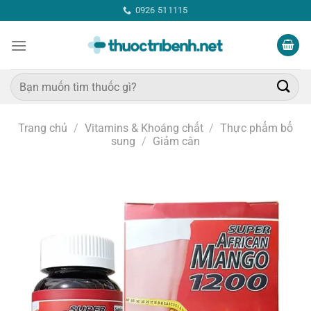
Bỏ
0926 511115
qua
nội
dung
Tìm
kiếm:
Trang chủ
/
Vitamins & Khoáng chất
/
Thực phẩm bổ
sung
/
Giảm cân