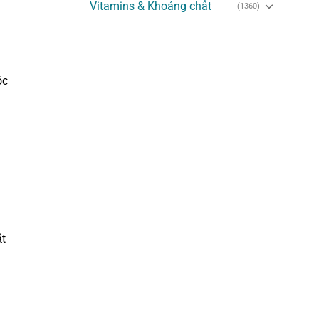
Vitamins & Khoáng chất
(1360)
óc
ắt