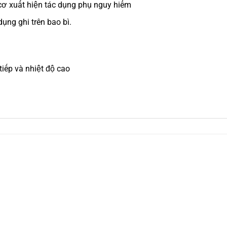
y cơ xuất hiện tác dụng phụ nguy hiểm
ụng ghi trên bao bì.
iếp và nhiệt độ cao