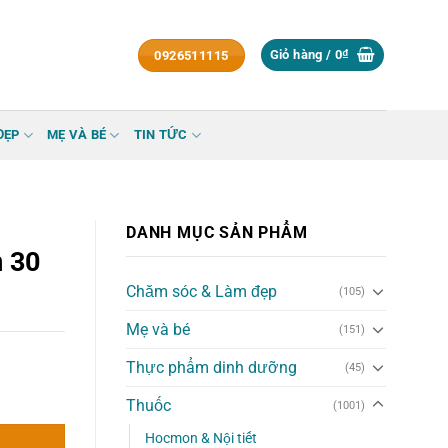
Giỏ hàng /
0
₫
0926511115
ĐẸP
MẸ VÀ BÉ
TIN TỨC
DANH MỤC SẢN PHẨM
m 30
Chăm sóc & Làm đẹp
(105)
Mẹ và bé
(151)
Thực phẩm dinh dưỡng
(45)
Thuốc
(1001)
Hocmon & Nội tiết