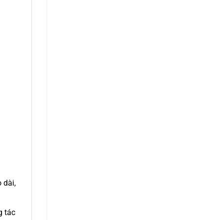
 dài,
g tác