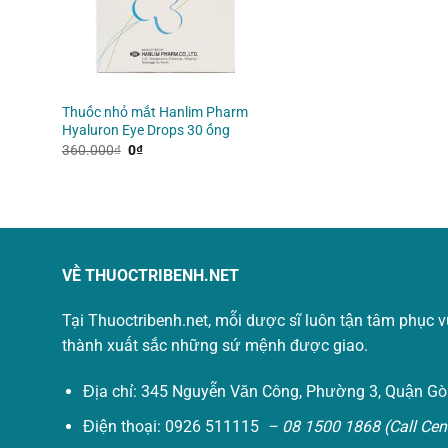
Thuốc nhỏ mắt Hanlim Pharm
Hyaluron Eye Drops 30 ống
Giá
Giá
360.000
₫
0
₫
gốc
hiện
là:
tại
360.000₫.
là:
0₫.
VỀ THUOCTRIBENH.NET
Tại Thuoctribenh.net, mỗi dược sĩ luôn tận tâm phục 
thành xuất sắc những sứ mệnh được giao.
Địa chỉ: 345 Nguyễn Văn Công, Phường 3, Quận Gò
Điện thoại: 0926 511115
– 08 1500 1868 (Call Cent