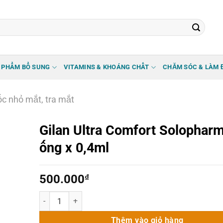
 PHẨM BỔ SUNG
VITAMINS & KHOÁNG CHẤT
CHĂM SÓC & LÀM 
c nhỏ mắt, tra mắt
Gilan Ultra Comfort Solophar
ống x 0,4ml
500.000
₫
Gilan Ultra Comfort Solopharm 30 ống x 0,4ml số lượng
Thêm vào giỏ hàng