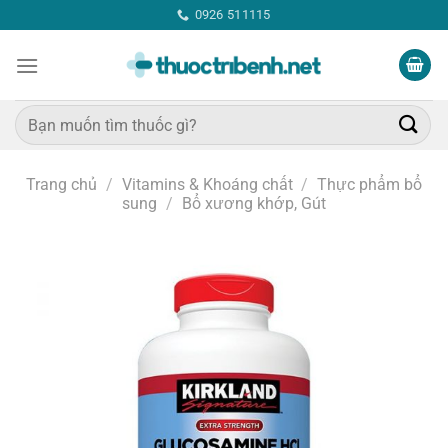
Bỏ
0926 511115
qua
nội
dung
Tìm
kiếm:
Trang chủ
/
Vitamins & Khoáng chất
/
Thực phẩm bổ
sung
/
Bổ xương khớp, Gút