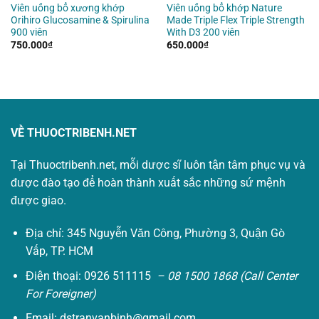
Viên uống bổ xương khớp
Viên uống bổ khớp Nature
Orihiro Glucosamine & Spirulina
Made Triple Flex Triple Strength
900 viên
With D3 200 viên
750.000
₫
650.000
₫
VỀ THUOCTRIBENH.NET
Tại Thuoctribenh.net, mỗi dược sĩ luôn tận tâm phục vụ và
được đào tạo để hoàn thành xuất sắc những sứ mệnh
được giao.
Địa chỉ: 345 Nguyễn Văn Công, Phường 3, Quận Gò
Vấp, TP. HCM
Điện thoại: 0926 511115
– 08 1500 1868 (Call Center
For Foreigner)
Email:
dstranvanbinh@gmail.com