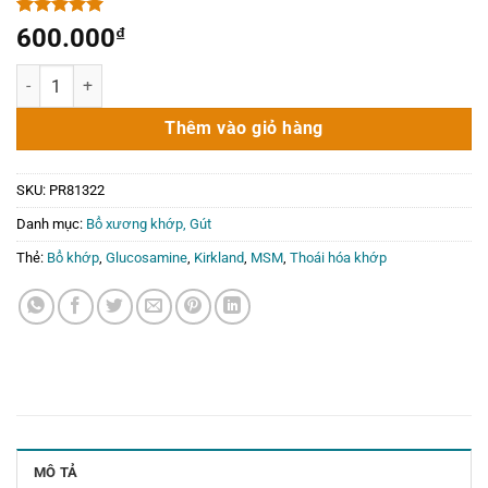
5.00
1
trên 5
600.000
₫
dựa trên
đánh giá
Glucosamine 375 viên - Viên uống bổ khớp Kirkland Glucosamine
Thêm vào giỏ hàng
SKU:
PR81322
Danh mục:
Bổ xương khớp, Gút
Thẻ:
Bổ khớp
,
Glucosamine
,
Kirkland
,
MSM
,
Thoái hóa khớp
MÔ TẢ