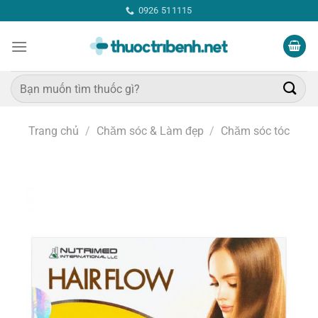
Bỏ
0926 511115
qua
nội
dung
Tìm
kiếm:
Trang chủ
/
Chăm sóc & Làm đẹp
/
Chăm sóc tóc