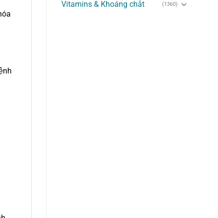
Vitamins & Khoáng chất
(1360)
hóa
bệnh
nh