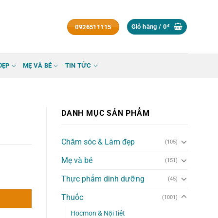
Giỏ hàng /
0
₫
0926511115
ĐẸP
MẸ VÀ BÉ
TIN TỨC
DANH MỤC SẢN PHẨM
Chăm sóc & Làm đẹp
(105)
Mẹ và bé
(151)
Thực phẩm dinh dưỡng
(45)
Thuốc
(1001)
Hocmon & Nội tiết