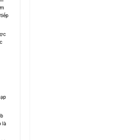
em
tiếp
ược
c
nạp
ab
 là