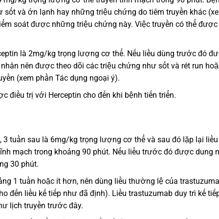
 sốt và ớn lạnh hay những triệu chứng do tiêm truyền khác (x
iểm soát được những triệu chứng này. Việc truyền có thể được 
rceptin là 2mg/kg trọng lượng cơ thể. Nếu liều dùng trước đó đ
h nhân nên được theo dõi các triệu chứng như sốt và rét run hoặ
ruyền (xem phần Tác dụng ngoại ý).
điều trị với Herceptin cho đến khi bệnh tiến triển.
 3 tuần sau là 6mg/kg trọng lượng cơ thể và sau đó lặp lại liều
tĩnh mạch trong khoảng 90 phút. Nếu liều trước đó được dung 
ảng 30 phút.
ng 1 tuần hoặc ít hơn, nên dùng liều thường lệ của trastuzum
đến liều kế tiếp như đã định). Liều trastuzumab duy trì kế tiếp
 lịch truyền trước đây.