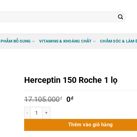
 PHẨM BỔ SUNG
VITAMINS & KHOÁNG CHẤT
CHĂM SÓC & LÀM 
Herceptin 150 Roche 1 lọ
Giá
Giá
17.105.000
₫
0
₫
gốc
hiện
Herceptin 150 Roche 1 lọ số lượng
là:
tại
17.105.000₫.
là:
Thêm vào giỏ hàng
0₫.