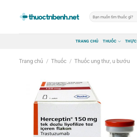
Bỏ
qua
Tìm
nội
kiếm:
dung
TRANG CHỦ
THUỐC
THỰC
Trang chủ
/
Thuốc
/
Thuốc ung thư, u bướu