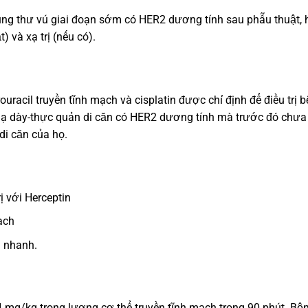
 ung thư vú giai đoạn sớm có HER2 dương tính sau phẫu thuật, 
) và xạ trị (nếu có).
ouracil truyền tĩnh mạch và cisplatin được chỉ định để điều trị 
dạ dày-thực quản di căn có HER2 dương tính mà trước đó chưa
di căn của họ.
ị với Herceptin
ạch
 nhanh.
 4 mg/kg trọng lượng cơ thể truyền tĩnh mạch trong 90 phút. Bệ