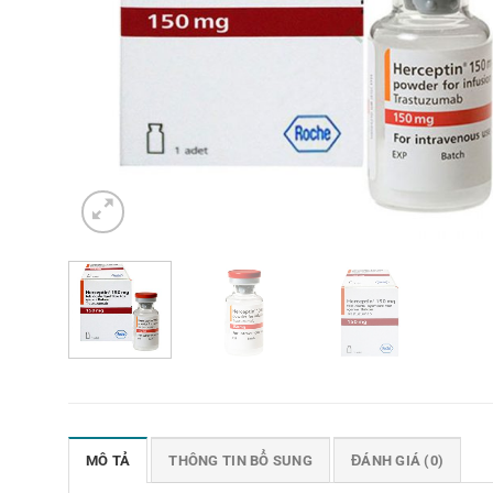
MÔ TẢ
THÔNG TIN BỔ SUNG
ĐÁNH GIÁ (0)