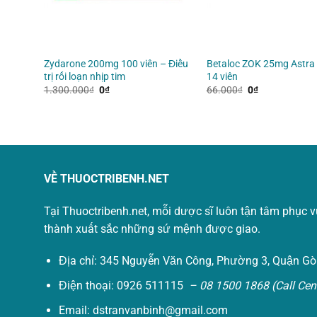
Zydarone 200mg 100 viên – Điều
Betaloc ZOK 25mg Astra
0 viên
trị rối loạn nhịp tim
14 viên
Giá
Giá
Giá
Giá
1.300.000
₫
0
₫
66.000
₫
0
₫
gốc
hiện
gốc
hiện
là:
tại
là:
tại
1.300.000₫.
là:
66.000₫.
là:
0₫.
0₫.
VỀ THUOCTRIBENH.NET
Tại Thuoctribenh.net, mỗi dược sĩ luôn tận tâm phục 
thành xuất sắc những sứ mệnh được giao.
Địa chỉ: 345 Nguyễn Văn Công, Phường 3, Quận Gò
Điện thoại: 0926 511115
– 08 1500 1868 (Call Cent
Email:
dstranvanbinh@gmail.com