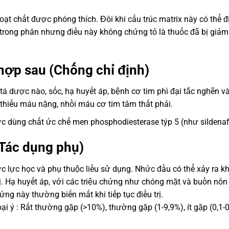
oạt chất được phóng thích. Đôi khi cấu trúc matrix này có thể đ
 trong phân nhưng điều này không chứng tỏ là thuốc đã bị giảm
hợp sau (Chống chỉ định)
á dược nào, sốc, hạ huyết áp, bệnh cơ tim phì đại tắc nghẽn v
thiếu máu nặng, nhồi máu cơ tim tâm thất phải.
 dùng chất ức chế men phosphodiesterase týp 5 (như sildenafi
Tác dụng phụ)
c lực học và phụ thuộc liều sử dụng. Nhức đầu có thể xảy ra kh
 trị. Hạ huyết áp, với các triệu chứng như chóng mặt và buồn nô
ng này thường biến mất khi tiếp tục điều trị.
i ý : Rất thường gặp (>10%), thường gặp (1-9,9%), ít gặp (0,1-0