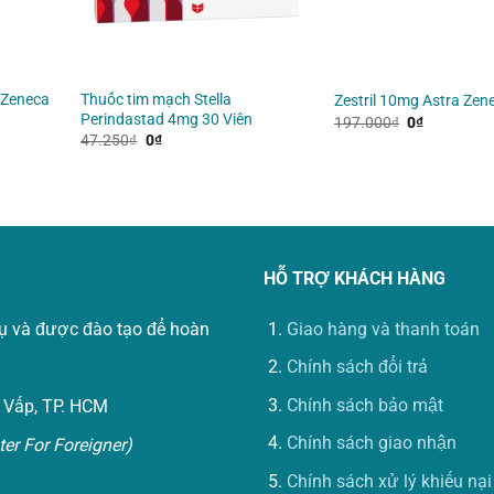
 Zeneca
Thuốc tim mạch Stella
Zestril 10mg Astra Zen
Perindastad 4mg 30 Viên
Giá
Giá
197.000
₫
0
₫
gốc
hiện
Giá
Giá
47.250
₫
0
₫
là:
tại
gốc
hiện
197.000₫.
là:
là:
tại
0₫.
47.250₫.
là:
0₫.
HỖ TRỢ KHÁCH HÀNG
vụ và được đào tạo để hoàn
Giao hàng và thanh toán
Chính sách đổi trả
Chính sách bảo mật
 Vấp, TP. HCM
Chính sách giao nhận
er For Foreigner)
Chính sách xử lý khiếu nại