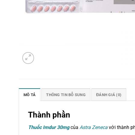
MÔ TẢ
THÔNG TIN BỔ SUNG
ĐÁNH GIÁ (0)
Thành phần
Thuốc Imdur 30mg
của
Astra Zeneca
với thành p