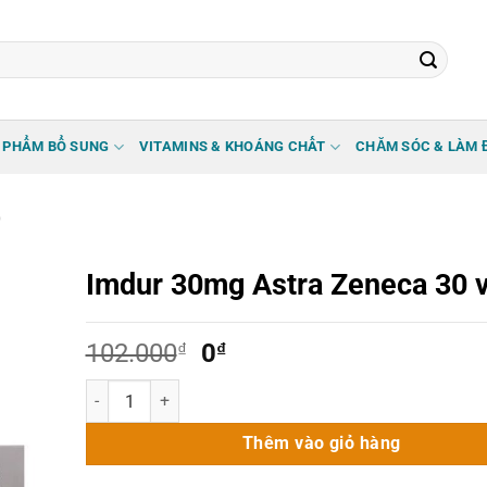
 PHẨM BỔ SUNG
VITAMINS & KHOÁNG CHẤT
CHĂM SÓC & LÀM 
p
Imdur 30mg Astra Zeneca 30 v
Giá
Giá
102.000
₫
0
₫
gốc
hiện
Imdur 30mg Astra Zeneca 30 viên số lượng
là:
tại
102.000₫.
là:
Thêm vào giỏ hàng
0₫.