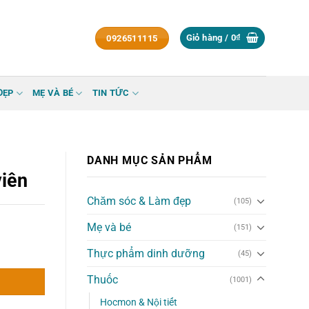
Giỏ hàng /
0
₫
0926511115
ĐẸP
MẸ VÀ BÉ
TIN TỨC
DANH MỤC SẢN PHẨM
iên
Chăm sóc & Làm đẹp
(105)
Mẹ và bé
(151)
Thực phẩm dinh dưỡng
(45)
Thuốc
(1001)
Hocmon & Nội tiết