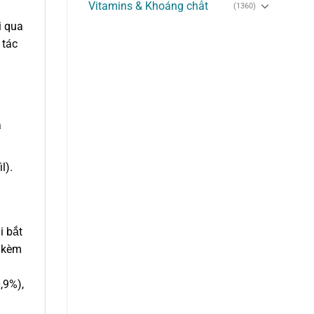
Vitamins & Khoáng chất
(1360)
i qua
 tác
à
l).
i bắt
n kèm
,9%),