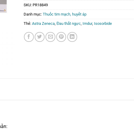
SKU:
PR18849
Danh mục:
Thuốc tim mạch, huyết áp
Thẻ:
Astra Zeneca
,
Đau thắt ngực
,
Imdur
,
Isosorbide
hần: