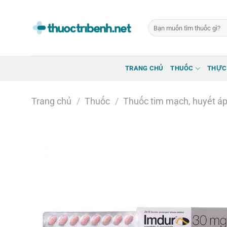
Bỏ
qua
Tìm
nội
kiếm:
dung
TRANG CHỦ
THUỐC
THỰC
Trang chủ
/
Thuốc
/
Thuốc tim mạch, huyết á