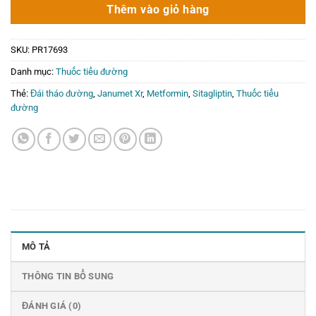
181.000₫.
là:
Thêm vào giỏ hàng
0₫.
SKU:
PR17693
Danh mục:
Thuốc tiểu đường
Thẻ:
Đái tháo đường
,
Janumet Xr
,
Metformin
,
Sitagliptin
,
Thuốc tiểu
đường
MÔ TẢ
THÔNG TIN BỔ SUNG
ĐÁNH GIÁ (0)