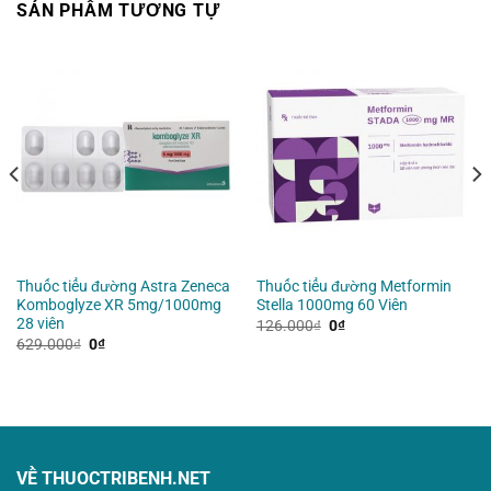
SẢN PHẨM TƯƠNG TỰ
Thuốc tiểu đường Astra Zeneca
Thuốc tiểu đường Metformin
Komboglyze XR 5mg/1000mg
Stella 1000mg 60 Viên
28 viên
Giá
Giá
126.000
₫
0
₫
gốc
hiện
Giá
Giá
629.000
₫
0
₫
là:
tại
gốc
hiện
126.000₫.
là:
là:
tại
0₫.
629.000₫.
là:
0₫.
VỀ THUOCTRIBENH.NET