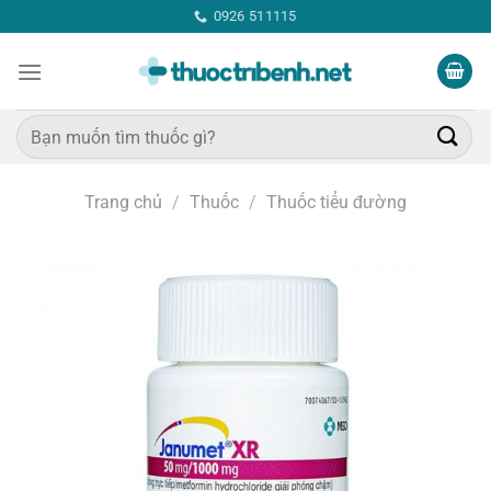
Bỏ
0926 511115
qua
nội
dung
Tìm
kiếm:
Trang chủ
/
Thuốc
/
Thuốc tiểu đường