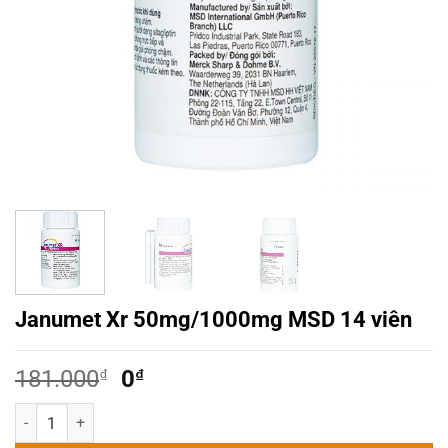
Janumet Xr 50mg/1000mg MSD 14 viên
Giá
Giá
181.000
₫
0
₫
gốc
hiện
Janumet Xr 50mg/1000mg MSD 14 viên số lượng
là:
tại