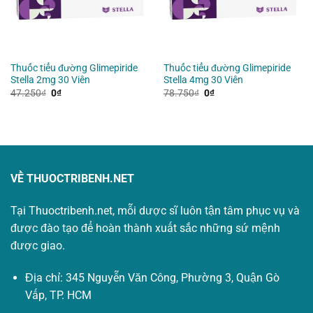
Thuốc tiểu đường Glimepiride
Thuốc tiểu đường Glimepiride
Stella 2mg 30 Viên
Stella 4mg 30 Viên
Giá
Giá
Giá
Giá
47.250
₫
0
₫
78.750
₫
0
₫
gốc
hiện
gốc
hiện
là:
tại
là:
tại
47.250₫.
là:
78.750₫.
là:
0₫.
0₫.
VỀ THUOCTRIBENH.NET
Tại Thuoctribenh.net, mỗi dược sĩ luôn tận tâm phục vụ và
được đào tạo để hoàn thành xuất sắc những sứ mệnh
được giao.
Địa chỉ: 345 Nguyễn Văn Công, Phường 3, Quận Gò
Vấp, TP. HCM