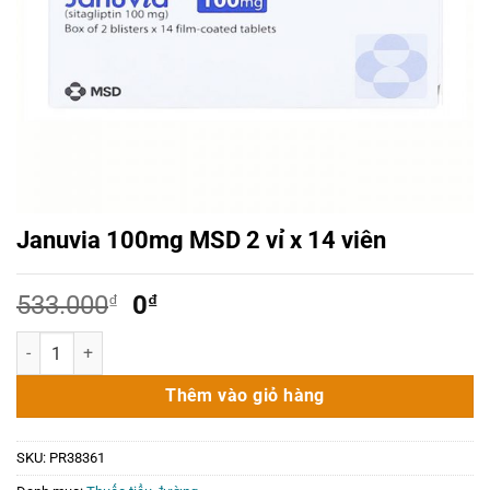
Januvia 100mg MSD 2 vỉ x 14 viên
Giá
Giá
533.000
₫
0
₫
gốc
hiện
Januvia 100mg MSD 2 vỉ x 14 viên số lượng
là:
tại
533.000₫.
là:
Thêm vào giỏ hàng
0₫.
SKU:
PR38361