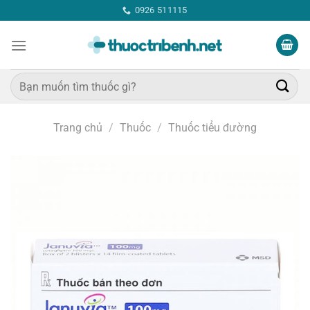
Bỏ
0926 511115
qua
nội
dung
Tìm
kiếm:
Trang chủ
/
Thuốc
/
Thuốc tiểu đường