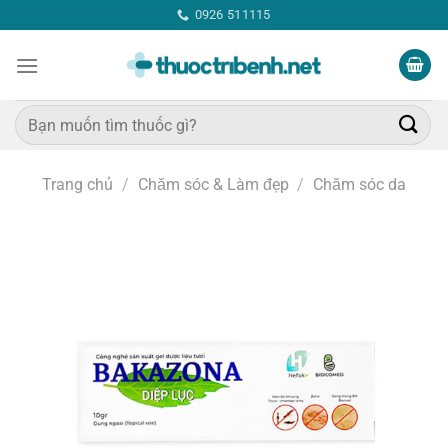
Bỏ
0926 511115
qua
nội
dung
Tìm
kiếm:
Trang chủ
/
Chăm sóc & Làm đẹp
/
Chăm sóc da