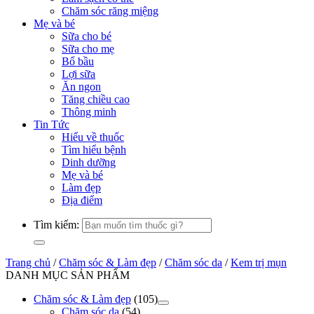
Chăm sóc răng miệng
Mẹ và bé
Sữa cho bé
Sữa cho mẹ
Bổ bầu
Lợi sữa
Ăn ngon
Tăng chiều cao
Thông minh
Tin Tức
Hiểu về thuốc
Tìm hiểu bệnh
Dinh dưỡng
Mẹ và bé
Làm đẹp
Địa điểm
Tìm kiếm:
Trang chủ
/
Chăm sóc & Làm đẹp
/
Chăm sóc da
/
Kem trị mụn
DANH MỤC SẢN PHẨM
Chăm sóc & Làm đẹp
(105)
Chăm sóc da
(54)