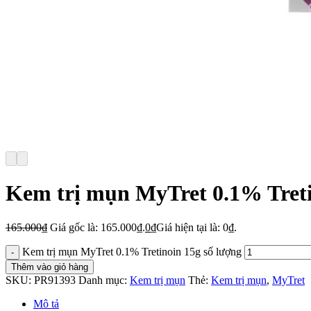
Kem trị mụn MyTret 0.1% Treti
165.000
₫
Giá gốc là: 165.000₫.
0
₫
Giá hiện tại là: 0₫.
Kem trị mụn MyTret 0.1% Tretinoin 15g số lượng
Thêm vào giỏ hàng
SKU:
PR91393
Danh mục:
Kem trị mụn
Thẻ:
Kem trị mụn
,
MyTret
Mô tả