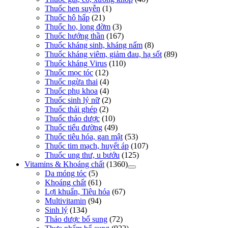
Thuốc hen suyễn
(1)
Thuốc hô hấp
(21)
Thuốc ho, long đờm
(3)
Thuốc hướng thần
(167)
Thuốc kháng sinh, kháng nấm
(8)
Thuốc kháng viêm, giảm đau, hạ sốt
(89)
Thuốc kháng Virus
(110)
Thuốc mọc tóc
(12)
Thuốc ngừa thai
(4)
Thuốc phụ khoa
(4)
Thuốc sinh lý nữ
(2)
Thuốc thải ghép
(2)
Thuốc thảo dược
(10)
Thuốc tiểu đường
(49)
Thuốc tiêu hóa, gan mật
(53)
Thuốc tim mạch, huyết áp
(107)
Thuốc ung thư, u bướu
(125)
Vitamins & Khoáng chất
(1360)
Da móng tóc
(5)
Khoáng chất
(61)
Lợi khuẩn, Tiêu hóa
(67)
Multivitamin
(94)
Sinh lý
(134)
Thảo dược bổ sung
(72)