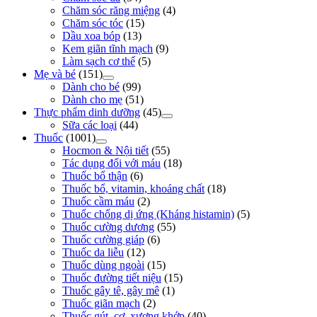
Chăm sóc răng miệng
(4)
Chăm sóc tóc
(15)
Dầu xoa bóp
(13)
Kem giãn tĩnh mạch
(9)
Làm sạch cơ thể
(5)
Mẹ và bé
(151)
Dành cho bé
(99)
Dành cho mẹ
(51)
Thực phẩm dinh dưỡng
(45)
Sữa các loại
(44)
Thuốc
(1001)
Hocmon & Nội tiết
(55)
Tác dụng đối với máu
(18)
Thuốc bổ thận
(6)
Thuốc bổ, vitamin, khoáng chất
(18)
Thuốc cầm máu
(2)
Thuốc chống dị ứng (Kháng histamin)
(5)
Thuốc cường dương
(55)
Thuốc cường giáp
(6)
Thuốc da liễu
(12)
Thuốc dùng ngoài
(15)
Thuốc đường tiết niệu
(15)
Thuốc gây tê, gây mê
(1)
Thuốc giãn mạch
(2)
Thuốc gút, cơ, xương khớp
(40)