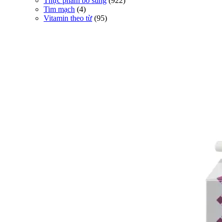
Thực phẩm bổ sung
(922)
Tim mạch
(4)
Vitamin theo từ
(95)