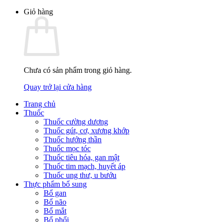
Giỏ hàng
Chưa có sản phẩm trong giỏ hàng.
Quay trở lại cửa hàng
Trang chủ
Thuốc
Thuốc cường dương
Thuốc gút, cơ, xương khớp
Thuốc hướng thần
Thuốc mọc tóc
Thuốc tiêu hóa, gan mật
Thuốc tim mạch, huyết áp
Thuốc ung thư, u bướu
Thực phẩm bổ sung
Bổ gan
Bổ não
Bổ mắt
Bổ phổi