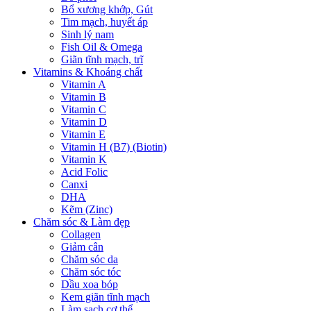
Bổ xương khớp, Gút
Tim mạch, huyết áp
Sinh lý nam
Fish Oil & Omega
Giãn tĩnh mạch, trĩ
Vitamins & Khoáng chất
Vitamin A
Vitamin B
Vitamin C
Vitamin D
Vitamin E
Vitamin H (B7) (Biotin)
Vitamin K
Acid Folic
Canxi
DHA
Kẽm (Zinc)
Chăm sóc & Làm đẹp
Collagen
Giảm cân
Chăm sóc da
Chăm sóc tóc
Dầu xoa bóp
Kem giãn tĩnh mạch
Làm sạch cơ thể