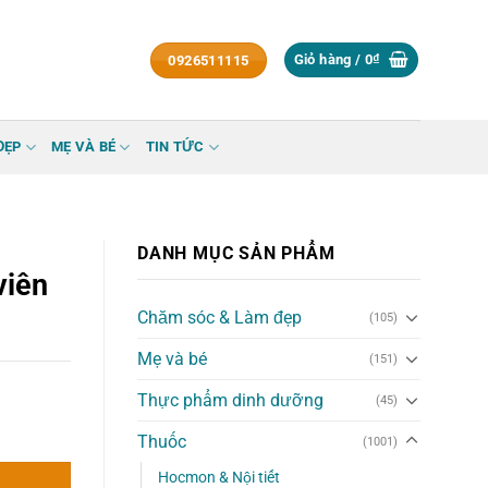
Giỏ hàng /
0
₫
0926511115
ĐẸP
MẸ VÀ BÉ
TIN TỨC
DANH MỤC SẢN PHẨM
viên
Chăm sóc & Làm đẹp
(105)
Mẹ và bé
(151)
Thực phẩm dinh dưỡng
(45)
 số lượng
Thuốc
(1001)
Hocmon & Nội tiết