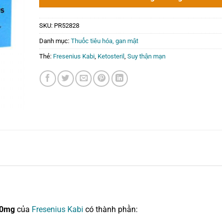
0₫.
SKU:
PR52828
Danh mục:
Thuốc tiêu hóa, gan mật
Thẻ:
Fresenius Kabi
,
Ketosteril
,
Suy thận mạn
00mg
của
Fresenius Kabi
có thành phần: