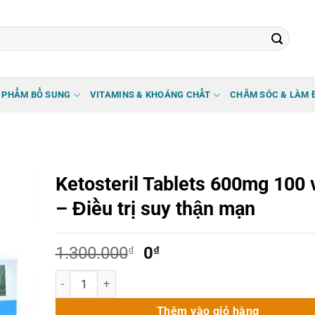
 PHẨM BỔ SUNG
VITAMINS & KHOÁNG CHẤT
CHĂM SÓC & LÀM 
Ketosteril Tablets 600mg 100 
– Điều trị suy thận mạn
Giá
Giá
1.300.000
₫
0
₫
gốc
hiện
Ketosteril Tablets 600mg 100 viên – Điều trị suy thận mạn
là:
tại
1.300.000₫.
là:
Thêm vào giỏ hàng