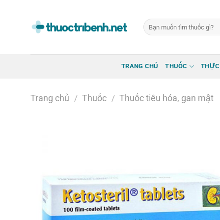
Bỏ
qua
Tìm
nội
kiếm:
dung
TRANG CHỦ
THUỐC
THỰC
Trang chủ
/
Thuốc
/
Thuốc tiêu hóa, gan mật