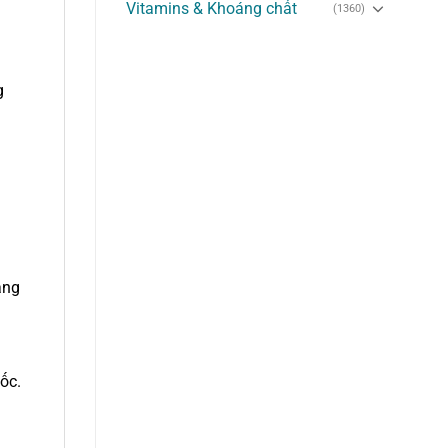
Vitamins & Khoáng chất
(1360)
g
ảng
ốc.