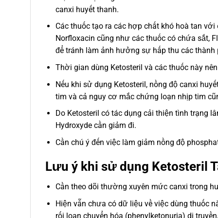
canxi huyết thanh.
Các thuốc tạo ra các hợp chất khó hoà tan với 
Norfloxacin cũng như các thuốc có chứa sắt, Fl
để tránh làm ảnh hưởng sự hấp thu các thành 
Thời gian dùng Ketosteril và các thuốc này nên
Nếu khi sử dụng Ketosteril, nồng độ canxi huyế
tim và cả nguy cơ mắc chứng loạn nhịp tim cũn
Do Ketosteril có tác dụng cải thiện tình trạng 
Hydroxyde cần giảm đi.
Cần chú ý đến việc làm giảm nồng độ phosphat
Lưu ý khi sử dụng Ketosteril 
Cần theo dõi thường xuyên mức canxi trong hu
Hiện vẫn chưa có dữ liệu về việc dùng thuốc 
rối loạn chuyển hóa (phenylketonuria) di truyền