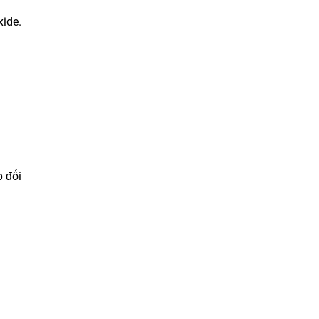
xide.
p đối