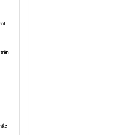
ril
 trên
 mắc