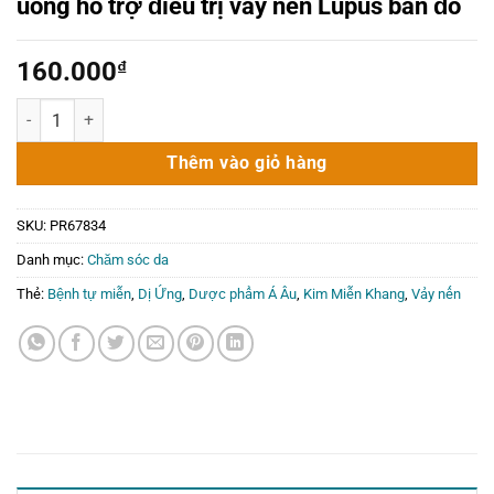
uống hỗ trợ điều trị vảy nến Lupus ban đỏ
160.000
₫
Kim Miễn Khang Á Âu 3 vỉ x 10 viên - Viên uống hỗ trợ điều trị vảy 
Thêm vào giỏ hàng
SKU:
PR67834
Danh mục:
Chăm sóc da
Thẻ:
Bệnh tự miễn
,
Dị Ứng
,
Dược phẩm Á Âu
,
Kim Miễn Khang
,
Vảy nến