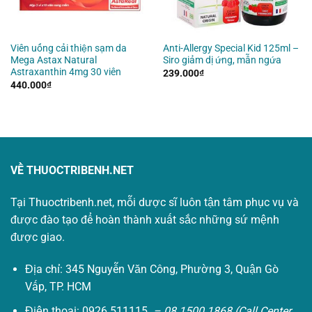
Viên uống cải thiện sạm da
Anti-Allergy Special Kid 125ml –
Mega Astax Natural
Siro giảm dị ứng, mẫn ngứa
Astraxanthin 4mg 30 viên
239.000
₫
440.000
₫
VỀ THUOCTRIBENH.NET
Tại Thuoctribenh.net, mỗi dược sĩ luôn tận tâm phục vụ và
được đào tạo để hoàn thành xuất sắc những sứ mệnh
được giao.
Địa chỉ: 345 Nguyễn Văn Công, Phường 3, Quận Gò
Vấp, TP. HCM
Điện thoại: 0926 511115
– 08 1500 1868 (Call Center