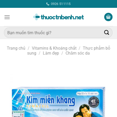
Bỏ
0926 511115
qua
nội
dung
Tìm
kiếm:
Trang chủ
/
Vitamins & Khoáng chất
/
Thực phẩm bổ
sung
/
Làm đẹp
/
Chăm sóc da