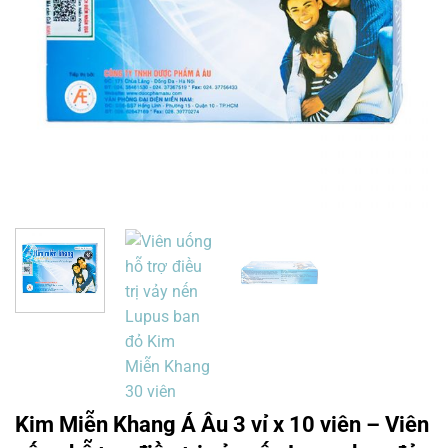
Kim Miễn Khang Á Âu 3 vỉ x 10 viên – Viên