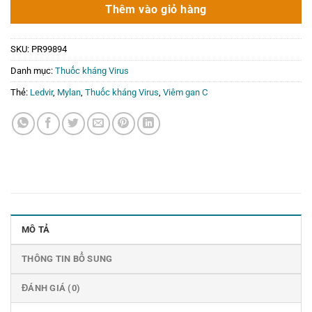
5.350.000₫.
là:
Thêm vào giỏ hàng
0₫.
SKU:
PR99894
Danh mục:
Thuốc kháng Virus
Thẻ:
Ledvir
,
Mylan
,
Thuốc kháng Virus
,
Viêm gan C
MÔ TẢ
THÔNG TIN BỔ SUNG
ĐÁNH GIÁ (0)