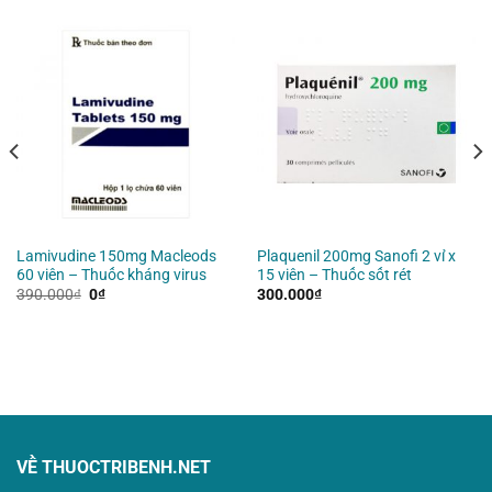
Lamivudine 150mg Macleods
Plaquenil 200mg Sanofi 2 vỉ x
60 viên – Thuốc kháng virus
15 viên – Thuốc sốt rét
Giá
Giá
390.000
₫
0
₫
300.000
₫
gốc
hiện
là:
tại
390.000₫.
là:
0₫.
VỀ THUOCTRIBENH.NET