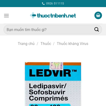
Bỏ
0926 511115
qua
nội
dung
Tìm
kiếm:
Trang chủ
/
Thuốc
/
Thuốc kháng Virus