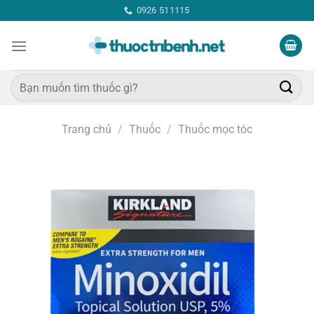
Bỏ
0926 511115
qua
nội
dung
Tìm
kiếm:
Trang chủ
/
Thuốc
/
Thuốc mọc tóc