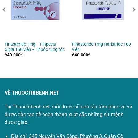
Finasteride 1mg – Finpecia
Finasteride 1mg Haristride 100
Cipla 150 viên – Thuốc rụng tóc
viên
940.000
₫
640.000
₫
VỀ THUOCTRIBENH.NET
Tại Thuoctribenh.net, mỗi dược sĩ luôn tận tâm phục vụ và
được đào tạo để hoàn thành xuất sắc những sứ mệnh
được giao.
Địa chỉ: 345 Nguyễn Văn Công, Phường 3, Quận Gò