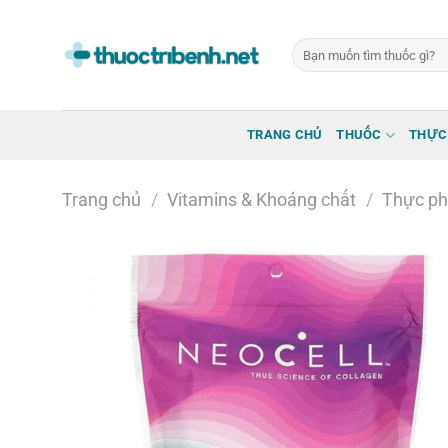
Bỏ
qua
Tìm
nội
kiếm:
dung
TRANG CHỦ
THUỐC
THỰC
Trang chủ
/
Vitamins & Khoáng chất
/
Thực ph