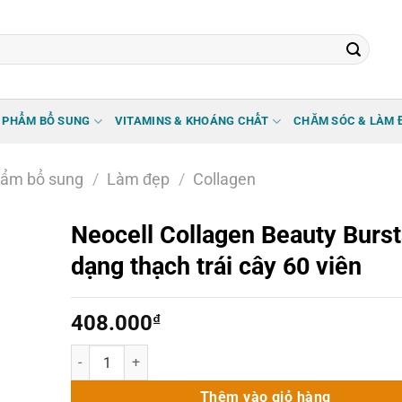
 PHẨM BỔ SUNG
VITAMINS & KHOÁNG CHẤT
CHĂM SÓC & LÀM 
ẩm bổ sung
/
Làm đẹp
/
Collagen
Neocell Collagen Beauty Burst
dạng thạch trái cây 60 viên
408.000
₫
Neocell Collagen Beauty Bursts dạng thạch trái cây 60 viê
Thêm vào giỏ hàng