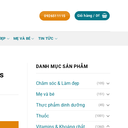
Giỏ hàng /
0
₫
0926511115
ĐẸP
MẸ VÀ BÉ
TIN TỨC
DANH MỤC SẢN PHẨM
s
Chăm sóc & Làm đẹp
(105)
Mẹ và bé
(151)
Thực phẩm dinh dưỡng
(45)
n số lượng
Thuốc
(1001)
Vitamins & Khoáng chất
(1360)