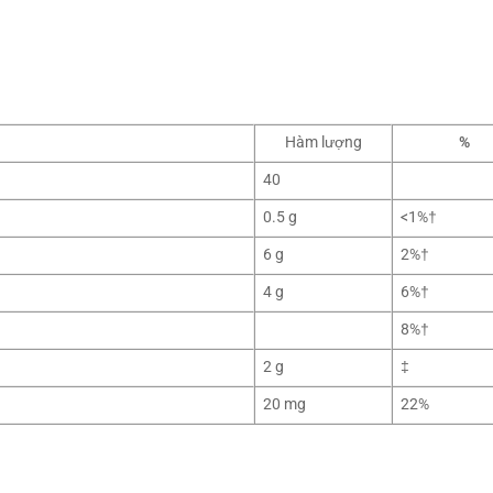
Hàm lượng
%
40
0.5 g
<1%†
6 g
2%†
4 g
6%†
8%†
2 g
‡
20 mg
22%