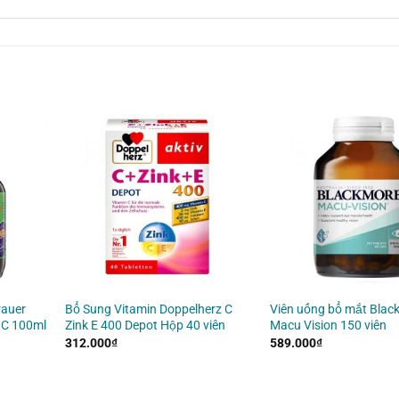
rauer
Bổ Sung Vitamin Doppelherz C
Viên uống bổ mắt Blac
 C 100ml
Zink E 400 Depot Hộp 40 viên
Macu Vision 150 viên
312.000
₫
589.000
₫