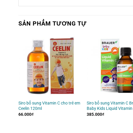
SẢN PHẨM TƯƠNG TỰ
aby &
Siro bổ sung Vitamin C cho trẻ em
Siro bổ sung Vitamin C B
r
Ceelin 120ml
Baby Kids Liquid Vitamin
66.000
₫
385.000
₫