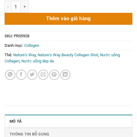
Nước uống đẹp da Nature's Way Beauty Collagen Shot 10 chai số l
Thêm vào giỏ hàng
SKU:
PR35928
Danh mục:
Collagen
Thẻ:
Nature's Way
,
Nature's Way Beauty Collagen Shot
,
Nước uống
Collagen
,
Nước uống đẹp da
MÔ TẢ
THÔNG TIN BỔ SUNG