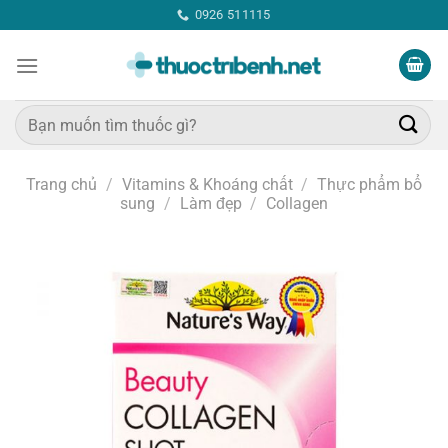
Bỏ
0926 511115
qua
nội
dung
Tìm
kiếm:
Trang chủ
/
Vitamins & Khoáng chất
/
Thực phẩm bổ
sung
/
Làm đẹp
/
Collagen