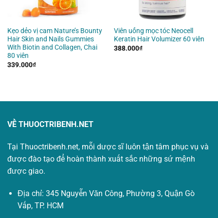
Kẹo dẻo vị cam Nature’s Bounty
Viên uống mọc tóc Neocell
Hair Skin and Nails Gummies
Keratin Hair Volumizer 60 viên
With Biotin and Collagen, Chai
388.000
₫
80 viên
339.000
₫
VỀ THUOCTRIBENH.NET
Tại Thuoctribenh.net, mỗi dược sĩ luôn tận tâm phục vụ và
được đào tạo để hoàn thành xuất sắc những sứ mệnh
được giao.
Địa chỉ: 345 Nguyễn Văn Công, Phường 3, Quận Gò
Vấp, TP. HCM