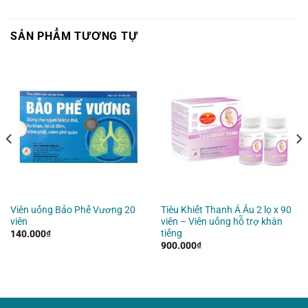
SẢN PHẨM TƯƠNG TỰ
Viên uống Bảo Phế Vương 20
Tiêu Khiết Thanh Á Âu 2 lọ x 90
viên
viên – Viên uống hỗ trợ khàn
tiếng
140.000
₫
900.000
₫