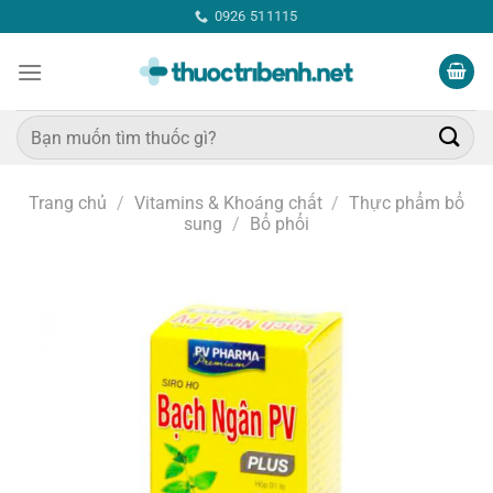
Bỏ
0926 511115
qua
nội
dung
Tìm
kiếm:
Trang chủ
/
Vitamins & Khoáng chất
/
Thực phẩm bổ
sung
/
Bổ phổi