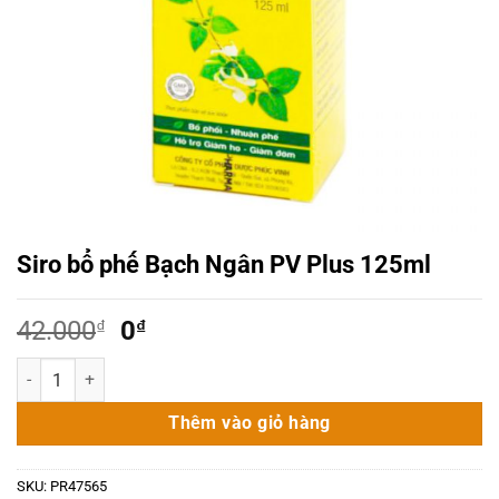
Siro bổ phế Bạch Ngân PV Plus 125ml
Giá
Giá
42.000
₫
0
₫
gốc
hiện
Siro bổ phế Bạch Ngân PV Plus 125ml số lượng
là:
tại
42.000₫.
là:
Thêm vào giỏ hàng
0₫.
SKU:
PR47565