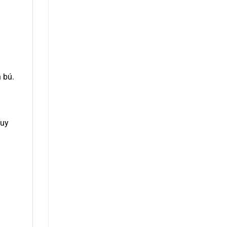
 bú.
Tuy