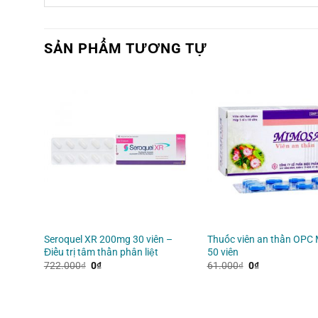
SẢN PHẨM TƯƠNG TỰ
– Điều
Seroquel XR 200mg 30 viên –
Thuốc viên an thần OPC
Điều trị tâm thần phân liệt
50 viên
Giá
Giá
Giá
Giá
722.000
₫
0
₫
61.000
₫
0
₫
gốc
hiện
gốc
hiện
là:
tại
là:
tại
722.000₫.
là:
61.000₫.
là:
0₫.
0₫.