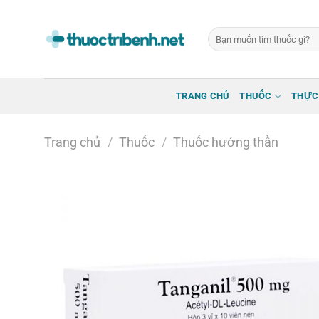
Bỏ
qua
Tìm
nội
kiếm:
dung
TRANG CHỦ
THUỐC
THỰC
Trang chủ
/
Thuốc
/
Thuốc hướng thần