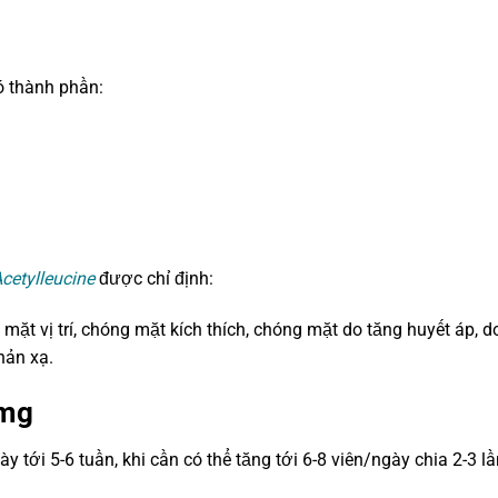
ó thành phần:
cetylleucine
được chỉ định:
 mặt vị trí, chóng mặt kích thích, chóng mặt do tăng huyết áp, d
hản xạ.
0mg
ày tới 5-6 tuần, khi cần có thể tăng tới 6-8 viên/ngày chia 2-3 lầ