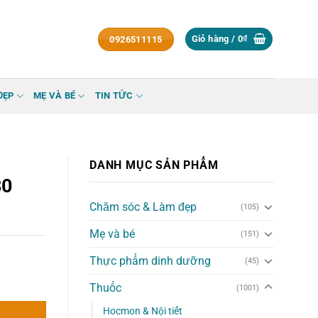
Giỏ hàng /
0
₫
0926511115
ĐẸP
MẸ VÀ BÉ
TIN TỨC
DANH MỤC SẢN PHẨM
30
Chăm sóc & Làm đẹp
(105)
Mẹ và bé
(151)
Thực phẩm dinh dưỡng
(45)
 số lượng
Thuốc
(1001)
Hocmon & Nội tiết