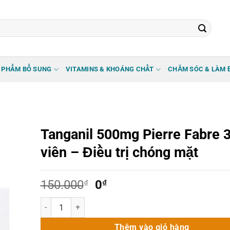
 PHẨM BỔ SUNG
VITAMINS & KHOÁNG CHẤT
CHĂM SÓC & LÀM 
Tanganil 500mg Pierre Fabre 
viên – Điều trị chóng mặt
Giá
Giá
150.000
₫
0
₫
gốc
hiện
Tanganil 500mg Pierre Fabre 30 viên - Điều trị chóng mặt
là:
tại
150.000₫.
là:
Thêm vào giỏ hàng