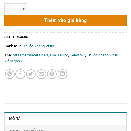
gốc
hiện
Tenifo 300mg Atra 1 vỉ x 10 viên số lượng
là:
tại
325.000₫.
là:
Thêm vào giỏ hàng
0₫.
SKU:
PR64686
Danh mục:
Thuốc kháng Virus
Thẻ:
Atra Pharmaceuticals
,
HIV
,
Tenifo
,
Tenofovir
,
Thuốc kháng Virus
,
Viêm gan B
MÔ TẢ
THÔNG TIN BỔ SUNG