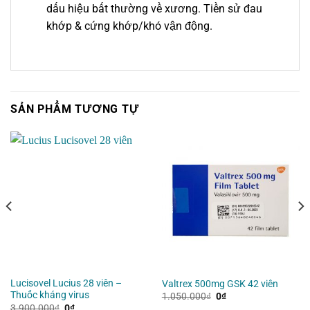
dấu hiệu bất thường về xương. Tiền sử đau
khớp & cứng khớp/khó vận động.
SẢN PHẨM TƯƠNG TỰ
Lucisovel Lucius 28 viên –
Valtrex 500mg GSK 42 viên
Thuốc kháng virus
Giá
Giá
1.050.000
₫
0
₫
gốc
hiện
Giá
Giá
3.900.000
₫
0
₫