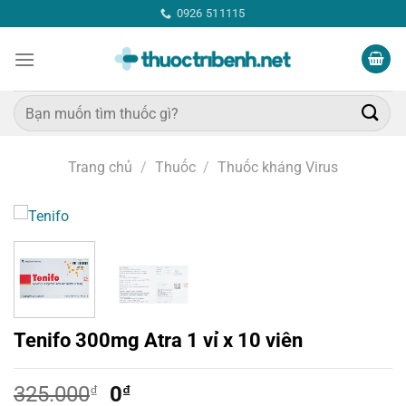
Bỏ
0926 511115
qua
nội
dung
Tìm
kiếm:
Trang chủ
/
Thuốc
/
Thuốc kháng Virus
Tenifo 300mg Atra 1 vỉ x 10 viên
Giá
Giá
325.000
₫
0
₫