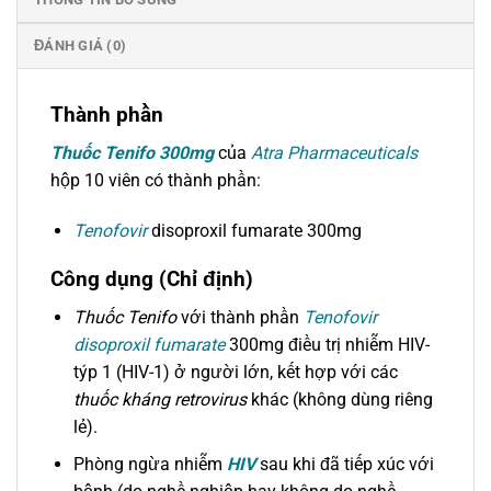
ĐÁNH GIÁ (0)
Thành phần
Thuốc Tenifo 300mg
của
Atra Pharmaceuticals
hộp 10 viên có thành phần:
Tenofovir
disoproxil fumarate 300mg
Công dụng (Chỉ định)
Thuốc Tenifo
với thành phần
Tenofovir
disoproxil fumarate
300mg điều trị nhiễm HIV-
týp 1 (HIV-1) ở người lớn, kết hợp với các
thuốc kháng retrovirus
khác (không dùng riêng
lẻ).
Phòng ngừa nhiễm
HIV
sau khi đã tiếp xúc với