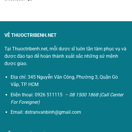
là:
tại
gốc
hiện
1.050.000₫.
là:
là:
tại
0₫.
3.900.000₫.
là:
0₫.
VỀ THUOCTRIBENH.NET
Tại Thuoctribenh.net, mỗi dược sĩ luôn tận tâm phục vụ và
được đào tạo để hoàn thành xuất sắc những sứ mệnh
được giao.
Địa chỉ: 345 Nguyễn Văn Công, Phường 3, Quận Gò
Vấp, TP. HCM
Điện thoại: 0926 511115
– 08 1500 1868 (Call Center
For Foreigner)
Email:
dstranvanbinh@gmail.com