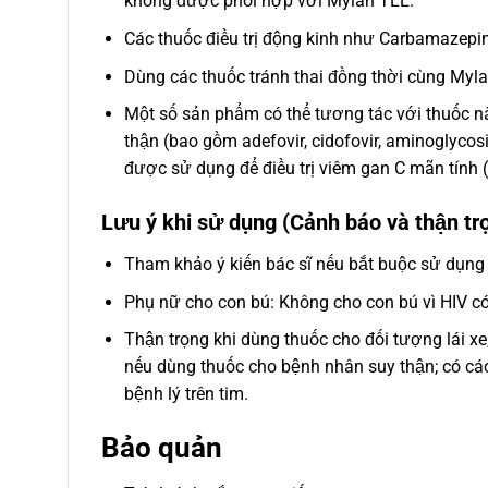
không được phối hợp với Mylan TLE.
Các thuốc điều trị động kinh như Carbamazepin 
Dùng các thuốc tránh thai đồng thời cùng Myla
Một số sản phẩm có thể tương tác với thuốc này 
thận (bao gồm adefovir, cidofovir, aminoglyco
được sử dụng để điều trị viêm gan C mãn tính
Lưu ý khi sử dụng (Cảnh báo và thận tr
Tham khảo ý kiến bác sĩ nếu bắt buộc sử dụng
Phụ nữ cho con bú: Không cho con bú vì HIV có
Thận trọng khi dùng thuốc cho đối tượng lái 
nếu dùng thuốc cho bệnh nhân suy thận; có cá
bệnh lý trên tim.
Bảo quản