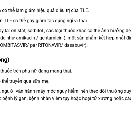
có thể làm giảm hiệu quả điều trị của TLE.
n TLE có thể gây giảm tác dụng ngừa thai.
là: orlistat, sorbitol , các loại thuốc khác có thể ảnh hưởng đ
side như amikacin / gentamicin ), một sản phẩm kết hợp nhất đ
 (OMBITASVIR/ par RITONAVIR/ dasabuvir).
ọng)
 thuốc trên phụ nữ đang mang thai.
 thể truyền qua sữa mẹ.
xe, người vận hành máy móc nguy hiểm; nên theo dõi thường xu
c bệnh lý gan, bệnh nhân viêm tụy hoặc hoại tử xương hoặc cá