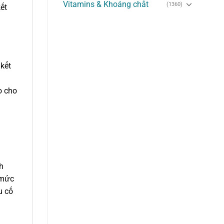
Vitamins & Khoáng chất
(1360)
ết
 kết
o cho
h
 mức
u cố