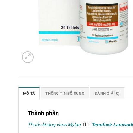
MÔ TẢ
THÔNG TIN BỔ SUNG
ĐÁNH GIÁ (0)
Thành phần
Thuốc kháng virus
Mylan
TLE
Tenofovir Lamivudi