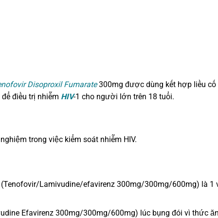
nofovir Disoproxil Fumarate
300mg được dùng kết hợp liều cố 
 để điều trị nhiễm
HIV
-1 cho người lớn trên 18 tuổi.
h nghiệm trong việc kiểm soát nhiễm HIV.
nh (Tenofovir/Lamivudine/efavirenz 300mg/300mg/600mg) là 1 v
ivudine Efavirenz 300mg/300mg/600mg) lúc bụng đói vì thức ă