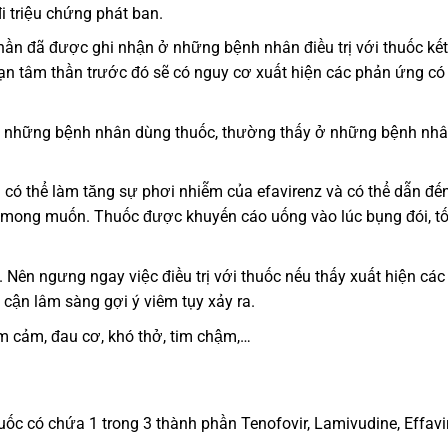
 triệu chứng phát ban.
hần đã được ghi nhận ở những bệnh nhân điều trị với thuốc kế
oạn tâm thần trước đó sẽ có nguy cơ xuất hiện các phản ứng có
t ở những bệnh nhân dùng thuốc, thường thấy ở những bệnh nh
có thể làm tăng sự phơi nhiễm của efavirenz và có thể dẫn đế
 mong muốn. Thuốc được khuyến cáo uống vào lúc bụng đói, tố
 Nên ngưng ngay việc điều trị với thuốc nếu thấy xuất hiện các
 cận lâm sàng gợi ý viêm tụy xảy ra.
m cảm, đau cơ, khó thở, tim chậm,…
huốc có chứa 1 trong 3 thành phần Tenofovir, Lamivudine, Effavi