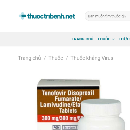
Bỏ
qua
Tìm
nội
kiếm:
dung
TRANG CHỦ
THUỐC
THỰC
Trang chủ
/
Thuốc
/
Thuốc kháng Virus