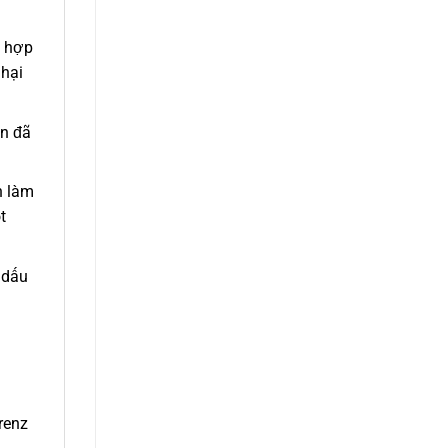
t hợp
 hại
ân đã
n làm
t
 dấu
renz