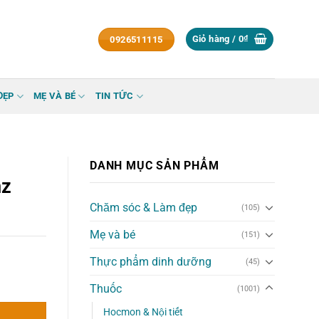
Giỏ hàng /
0
₫
0926511115
ĐẸP
MẸ VÀ BÉ
TIN TỨC
DANH MỤC SẢN PHẨM
nz
Chăm sóc & Làm đẹp
(105)
Mẹ và bé
(151)
Thực phẩm dinh dưỡng
(45)
viên số lượng
Thuốc
(1001)
Hocmon & Nội tiết