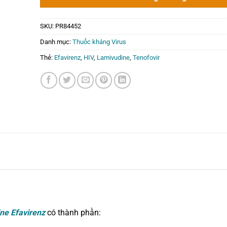
0₫.
SKU:
PR84452
Danh mục:
Thuốc kháng Virus
Thẻ:
Efavirenz
,
HIV
,
Lamivudine
,
Tenofovir
ne Efavirenz
có thành phần: