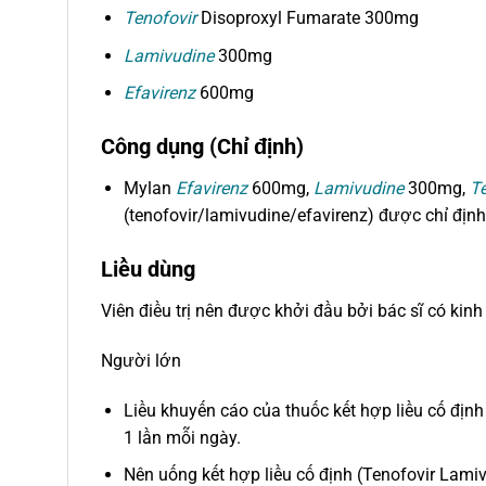
Tenofovir
Disoproxyl Fumarate 300mg
Lamivudine
300mg
Efavirenz
600mg
Công dụng (Chỉ định)
Mylan
Efavirenz
600mg,
Lamivudine
300mg,
Te
(tenofovir/lamivudine/efavirenz) được chỉ định
Liều dùng
Viên điều trị nên được khởi đầu bởi bác sĩ có kin
Người lớn
Liều khuyến cáo của thuốc kết hợp liều cố đị
1 lần mỗi ngày.
Nên uống kết hợp liều cố định (Tenofovir Lam