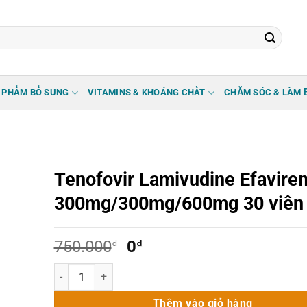
 PHẨM BỔ SUNG
VITAMINS & KHOÁNG CHẤT
CHĂM SÓC & LÀM 
Tenofovir Lamivudine Efavire
300mg/300mg/600mg 30 viên
Giá
Giá
750.000
₫
0
₫
gốc
hiện
Tenofovir Lamivudine Efavirenz 300mg/300mg/600mg 30 
là:
tại
750.000₫.
là:
Thêm vào giỏ hàng