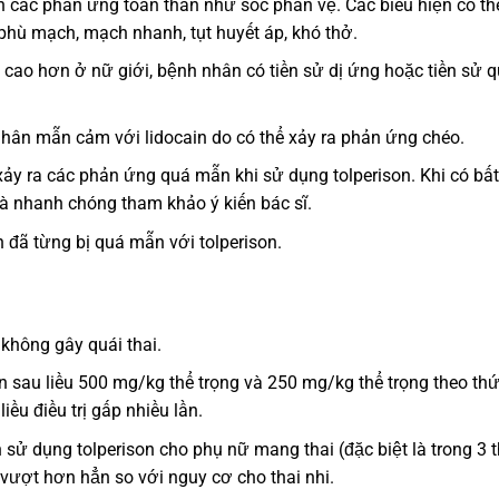
n các phản ứng toàn thân như sốc phản vệ. Các biểu hiện có th
phù mạch, mạch nhanh, tụt huyết áp, khó thở.
ao hơn ở nữ giới, bệnh nhân có tiền sử dị ứng hoặc tiền sử 
nhân mẫn cảm với lidocain do có thể xảy ra phản ứng chéo.
y ra các phản ứng quá mẫn khi sử dụng tolperison. Khi có bất
à nhanh chóng tham khảo ý kiến bác sĩ.
 đã từng bị quá mẫn với tolperison.
 không gây quái thai.
ện sau liều 500 mg/kg thể trọng và 250 mg/kg thể trọng theo thứ
ều điều trị gấp nhiều lần.
 sử dụng tolperison cho phụ nữ mang thai (đặc biệt là trong 3 
ẹ vượt hơn hẳn so với nguy cơ cho thai nhi.