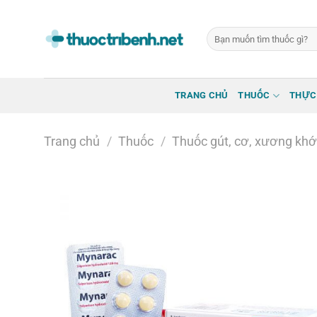
Bỏ
qua
Tìm
nội
kiếm:
dung
TRANG CHỦ
THUỐC
THỰC
Trang chủ
/
Thuốc
/
Thuốc gút, cơ, xương kh