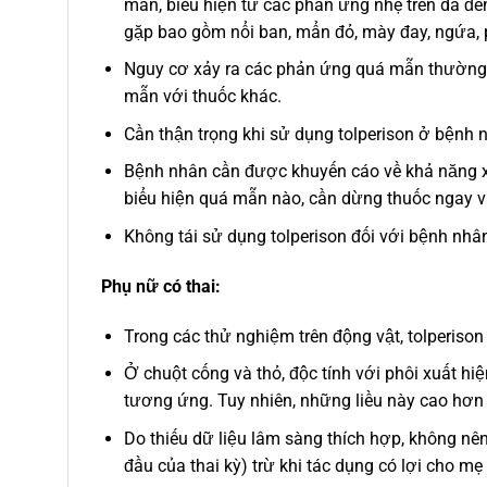
mẫn, biểu hiện từ các phản ứng nhẹ trên da đế
gặp bao gồm nổi ban, mẩn đỏ, mày đay, ngứa, 
Nguy cơ xảy ra các phản ứng quá mẫn thường c
mẫn với thuốc khác.
Cần thận trọng khi sử dụng tolperison ở bệnh 
Bệnh nhân cần được khuyến cáo về khả năng xả
biểu hiện quá mẫn nào, cần dừng thuốc ngay v
Không tái sử dụng tolperison đối với bệnh nhân
Phụ nữ có thai:
Trong các thử nghiệm trên động vật, tolperison
Ở chuột cống và thỏ, độc tính với phôi xuất hi
tương ứng. Tuy nhiên, những liều này cao hơn li
Do thiếu dữ liệu lâm sàng thích hợp, không nên
đầu của thai kỳ) trừ khi tác dụng có lợi cho m