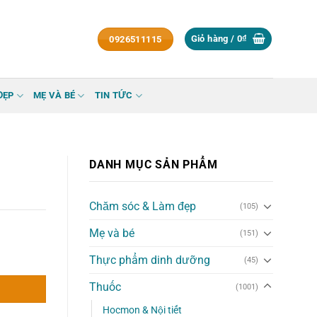
Giỏ hàng /
0
₫
0926511115
ĐẸP
MẸ VÀ BÉ
TIN TỨC
DANH MỤC SẢN PHẨM
Chăm sóc & Làm đẹp
(105)
Mẹ và bé
(151)
Thực phẩm dinh dưỡng
(45)
Thuốc
(1001)
Hocmon & Nội tiết