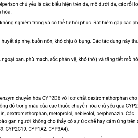
erison chủ yếu là các biểu hiện trên da, mô dưới da, các rối l
u hóa.
hông nghiêm trọng và có thể tự hồi phục. Rất hiếm gặp các p
hạ huyết áp nhẹ, buồn nôn, khó chịu ở bụng. Các tác dụng này t
goại ban, phù mạch, sốc phản vệ, khó thở) và tăng tiết mồ hô
 enzym chuyển hóa CYP2D6 với cơ chất dextromethorphan cho
 nồng độ trong máu của các thuốc chuyển hóa chủ yếu qua CYP
amin, dextromethorphan, metoprolol, nebivolol, perphenazin. Các
ế bào gan người không cho thấy có sự ức chế hay cảm ứng trên 
9, CYP2C19, CYP1A2, CYP3A4).