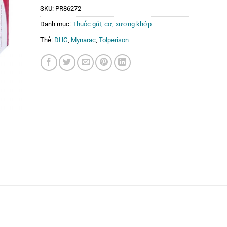
SKU:
PR86272
Danh mục:
Thuốc gút, cơ, xương khớp
Thẻ:
DHG
,
Mynarac
,
Tolperison