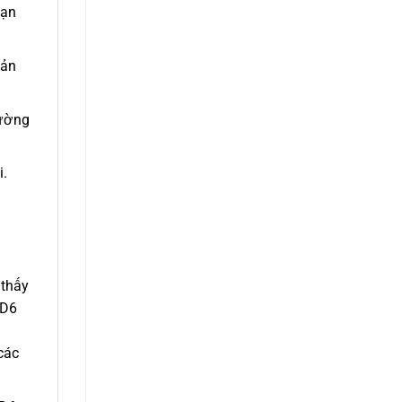
oạn
hản
hường
i.
 thấy
2D6
các