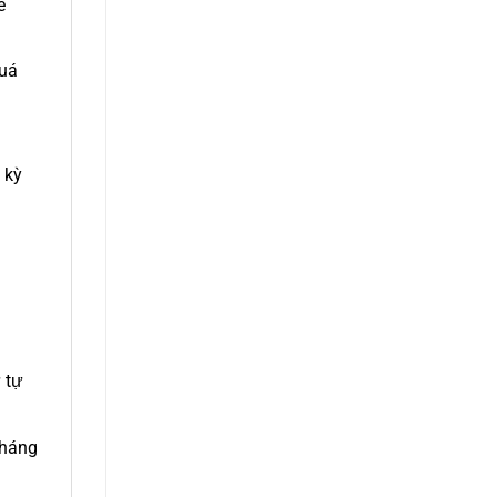
ể
quá
 kỳ
 tự
tháng