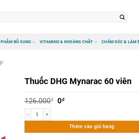
 PHẨM BỔ SUNG
VITAMINS & KHOÁNG CHẤT
CHĂM SÓC & LÀM 
ớp
Thuốc DHG Mynarac 60 viên
Giá
Giá
126.000
₫
0
₫
gốc
hiện
Thuốc DHG Mynarac 60 viên số lượng
là:
tại
126.000₫.
là:
Thêm vào giỏ hàng
0₫.