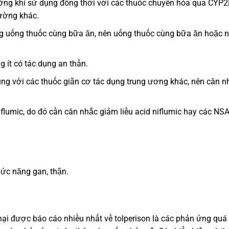
ưởng khi sử dụng đồng thời với các thuốc chuyển hóa qua CYP
đường khác.
ng uống thuốc cùng bữa ăn, nên uống thuốc cùng bữa ăn hoặc 
g ít có tác dụng an thần.
ùng với các thuốc giãn cơ tác dụng trung ương khác, nên cân n
iflumic, do đó cần cân nhắc giảm liều acid niflumic hay các NS
ức năng gan, thận.
 hại được báo cáo nhiều nhất về tolperison là các phản ứng quá