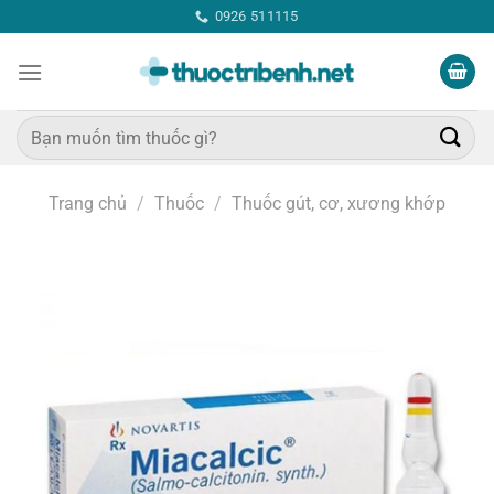
Bỏ
0926 511115
qua
nội
dung
Tìm
kiếm:
Trang chủ
/
Thuốc
/
Thuốc gút, cơ, xương khớp