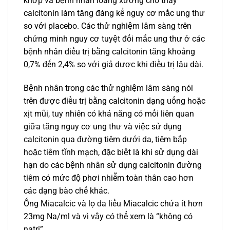
khớp và bệnh nhân loãng xương cho thấy
calcitonin làm tăng đáng kể nguy cơ mắc ung thư
so với placebo. Các thử nghiệm lâm sàng trên
chứng minh nguy cơ tuyệt đối mắc ung thư ở các
bệnh nhân điều trị bằng calcitonin tăng khoảng
0,7% đến 2,4% so với giả dược khi điều trị lâu dài.
Bệnh nhân trong các thử nghiệm lâm sàng nói
trên được điều trị bằng calcitonin dạng uống hoặc
xịt mũi, tuy nhiên có khả năng có mối liên quan
giữa tăng nguy cơ ung thư và việc sử dụng
calcitonin qua đường tiêm dưới da, tiêm bắp
hoặc tiêm tĩnh mạch, đặc biệt là khi sử dụng dài
hạn do các bệnh nhân sử dụng calcitonin đường
tiêm có mức độ phơi nhiễm toàn thân cao hơn
các dạng bào chế khác.
Ống Miacalcic và lọ đa liều Miacalcic chứa ít hơn
23mg Na/ml và vì vậy có thể xem là “không có
natri”.