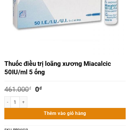
Thuốc điều trị loãng xương Miacalcic
50IU/ml 5 ống
Giá
Giá
461.000
₫
0
₫
gốc
hiện
Thuốc điều trị loãng xương Miacalcic 50IU/ml 5 ống số lượng
là:
tại
461.000₫.
là:
Thêm vào giỏ hàng
0₫.
SKU:
PR94419