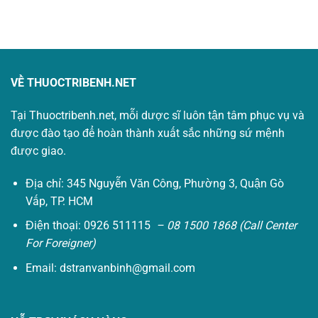
là:
tại
gốc
hiện
94.000₫.
là:
là:
tại
0₫.
4.500.000₫.
là:
0₫.
VỀ THUOCTRIBENH.NET
Tại Thuoctribenh.net, mỗi dược sĩ luôn tận tâm phục vụ và
được đào tạo để hoàn thành xuất sắc những sứ mệnh
được giao.
Địa chỉ: 345 Nguyễn Văn Công, Phường 3, Quận Gò
Vấp, TP. HCM
Điện thoại: 0926 511115
– 08 1500 1868 (Call Center
For Foreigner)
Email:
dstranvanbinh@gmail.com