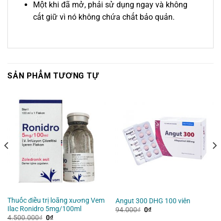
Một khi đã mở, phải sử dụng ngay và không
cất giữ vì nó không chứa chất bảo quản.
SẢN PHẨM TƯƠNG TỰ
Thuốc điều trị loãng xương Vem
Angut 300 DHG 100 viên
Ilac Ronidro 5mg/100ml
Giá
Giá
94.000
₫
0
₫
gốc
hiện
Giá
Giá
4.500.000
₫
0
₫