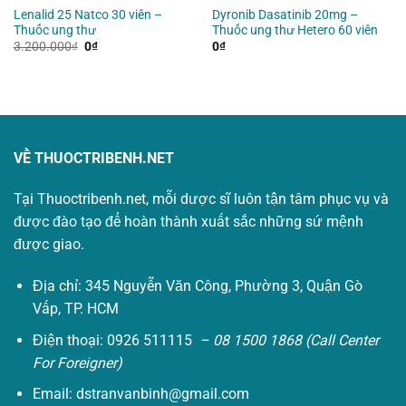
Lenalid 25 Natco 30 viên –
Dyronib Dasatinib 20mg –
Thuốc ung thư
Thuốc ung thư Hetero 60 viên
Giá
Giá
3.200.000
₫
0
₫
0
₫
gốc
hiện
là:
tại
3.200.000₫.
là:
0₫.
VỀ THUOCTRIBENH.NET
Tại Thuoctribenh.net, mỗi dược sĩ luôn tận tâm phục vụ và
được đào tạo để hoàn thành xuất sắc những sứ mệnh
được giao.
Địa chỉ: 345 Nguyễn Văn Công, Phường 3, Quận Gò
Vấp, TP. HCM
Điện thoại: 0926 511115
– 08 1500 1868 (Call Center
For Foreigner)
Email:
dstranvanbinh@gmail.com