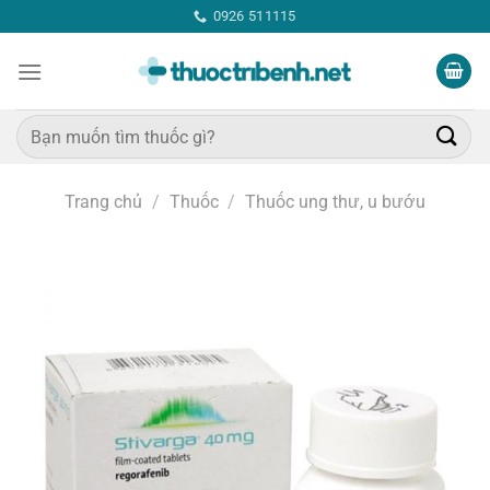
Bỏ
0926 511115
qua
nội
dung
Tìm
kiếm:
Trang chủ
/
Thuốc
/
Thuốc ung thư, u bướu