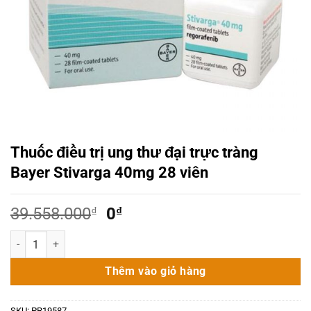
Thuốc điều trị ung thư đại trực tràng
Bayer Stivarga 40mg 28 viên
Giá
Giá
39.558.000
₫
0
₫
gốc
hiện
Thuốc điều trị ung thư đại trực tràng Bayer Stivarga 40mg 28 viên s
là:
tại
39.558.000₫.
là:
Thêm vào giỏ hàng
0₫.
SKU:
PR19587