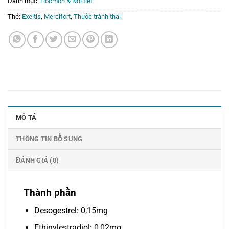
Danh mục:
Hocmon & Nội tiết
Thẻ:
Exeltis
,
Mercifort
,
Thuốc tránh thai
MÔ TẢ
THÔNG TIN BỔ SUNG
ĐÁNH GIÁ (0)
Thành phần
Desogestrel: 0,15mg
Ethinylestradiol: 0,02mg