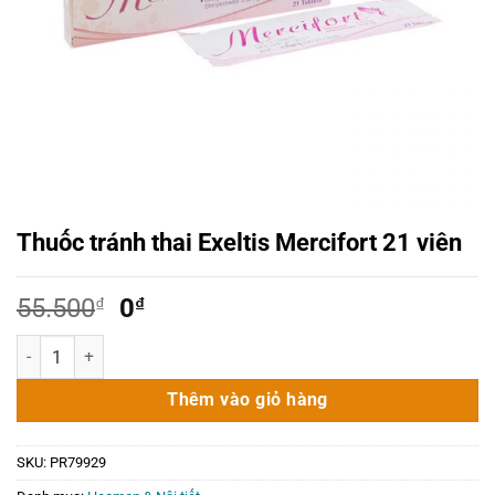
Thuốc tránh thai Exeltis Mercifort 21 viên
Giá
Giá
55.500
₫
0
₫
gốc
hiện
Thuốc tránh thai Exeltis Mercifort 21 viên số lượng
là:
tại
55.500₫.
là:
Thêm vào giỏ hàng
0₫.
SKU:
PR79929