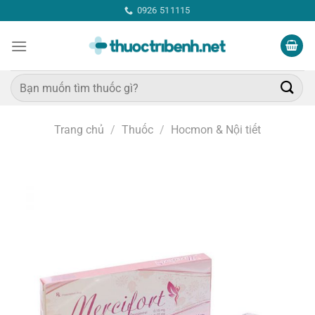
Bỏ
0926 511115
qua
nội
dung
Tìm
kiếm:
Trang chủ
/
Thuốc
/
Hocmon & Nội tiết