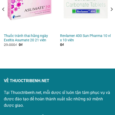
Thuốc tránh thai hằng ngày
Revlamer 400 Sun Pharma 10 vỉ
Exeltis Asumate 20 21 viên
x 10 viên
Giá
Giá
29.000
₫
0
₫
0
₫
gốc
hiện
là:
tại
29.000₫.
là:
0₫.
VỀ THUOCTRIBENH.NET
Tại Thuoctribenh.net, mỗi dược sĩ luôn tận tâm phục vụ và
được đào tạo để hoàn thành xuất sắc những sứ mệnh
được giao.