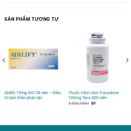
SẢN PHẨM TƯƠNG TỰ
Abilify 15mg AIO 28 viên – Điều
Thuốc trầm cảm Trazodone
trị tâm thần phân liệt
100mg Teva 500 viên
Giá
Giá
3.500.000
₫
0
₫
gốc
hiện
là:
tại
3.500.000₫.
là:
0₫.