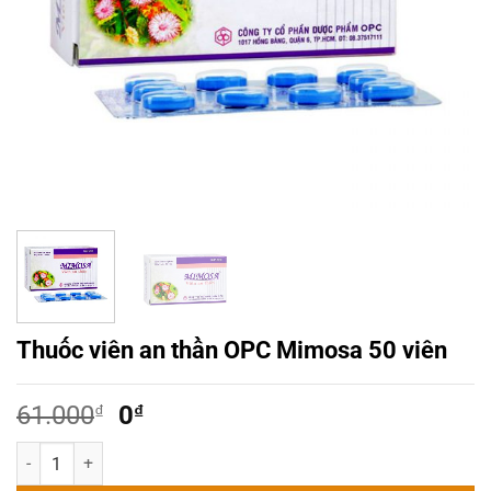
Thuốc viên an thần OPC Mimosa 50 viên
Giá
Giá
61.000
₫
0
₫
gốc
hiện
Thuốc viên an thần OPC Mimosa 50 viên số lượng
là:
tại