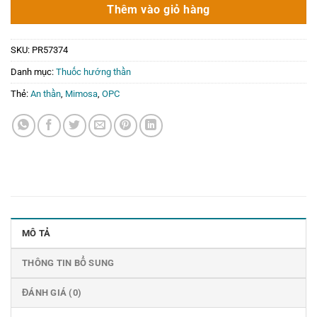
61.000₫.
là:
Thêm vào giỏ hàng
0₫.
SKU:
PR57374
Danh mục:
Thuốc hướng thần
Thẻ:
An thần
,
Mimosa
,
OPC
MÔ TẢ
THÔNG TIN BỔ SUNG
ĐÁNH GIÁ (0)