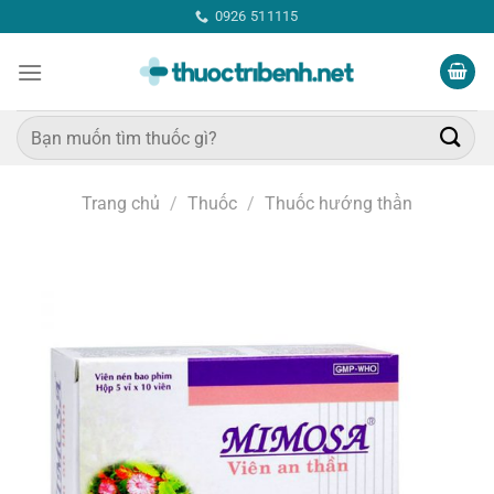
Bỏ
0926 511115
qua
nội
dung
Tìm
kiếm:
Trang chủ
/
Thuốc
/
Thuốc hướng thần