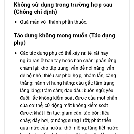
Không sử dụng trong trường hợp sau
(Chống chỉ định)
Quá mẫn với thành phần thuốc.
Tác dụng không mong muốn (Tác dụng
phụ)
Các tác dụng phụ có thể xảy ra: tê, rát hay
ngứa ran ở bàn tay hoặc bàn chân; phản ứng
chậm lại; khó tập trung; vấn đề nói năng; vấn
đề bộ nhớ; thiếu sự phối hợp; nhầm lẫn; căng
thẳng; hành vi hung hăng; cáu gắt; tâm trạng
lâng lâng; trầm cảm; đau đầu; buồn ngủ; yếu
đuối; lắc không kiểm soát được của một phần
của cơ thể; cử động mắt không kiểm soát
được; khát liên tục; giảm cân; táo bón; tiêu
chảy; đầy hơi; ợ nóng; sưng lưỡi; phát triển
quá mức của nướu; khô miệng; tăng tiết nước