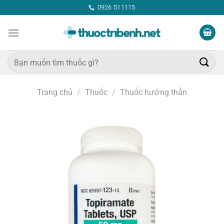
Bỏ
0926 511115
qua
nội
dung
Tìm
kiếm:
Trang chủ
/
Thuốc
/
Thuốc hướng thần