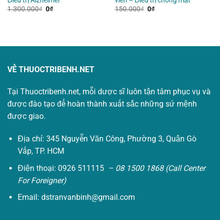
Giá
Giá
Giá
Giá
1.300.000
₫
0
₫
150.000
₫
0
₫
gốc
hiện
gốc
hiện
là:
tại
là:
tại
1.300.000₫.
là:
150.000₫.
là:
0₫.
0₫.
VỀ THUOCTRIBENH.NET
Tại Thuoctribenh.net, mỗi dược sĩ luôn tận tâm phục vụ và
được đào tạo để hoàn thành xuất sắc những sứ mệnh
được giao.
Địa chỉ: 345 Nguyễn Văn Công, Phường 3, Quận Gò
Vấp, TP. HCM
Điện thoại: 0926 511115
– 08 1500 1868 (Call Center
For Foreigner)
Email:
dstranvanbinh@gmail.com