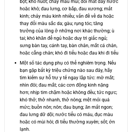
bọt; khó nuốt; chảy máu mũi; đôi mắt đầy nước
hoặc khô; đau lưng, cơ bắp, đau xương; mất
kinh; chảy máu kinh nhiều; vấn đề về da hoặc
thay đổi màu sắc da; gàu; rụng tóc; tăng
trưởng của lông ở những nơi khác thường; ù
tai; khó khăn để ngủ hoặc duy trì giấc ngủ;
sưng bàn tay, cánh tay, bàn chân, mắt cá chân,
hoặc cẳng chân; khó đi tiểu hoặc đau khi đi tiểu
Một số tác dụng phụ có thể nghiêm trọng. Nếu
bạn gặp bất kỳ triệu chứng nào sau đây, hãy
tìm kiếm sự hỗ trự y tế ngay lập tức: mờ mắt;
nhìn đôi; đau mắt; các cơn động kinh nặng
hơn; nhịp tim chậm hoặc không đều; tức ngực;
khó thở; thở nhanh, thở nông; mệt mỏi quá
mức; buồn nôn; nôn; đau bụng; ăn mất ngon;
đau lưng dữ dội; nước tiểu có máu, đục màu
hoặc có mùi hôi; đi tiểu thường xuyên; sốt; ớn
lạnh.