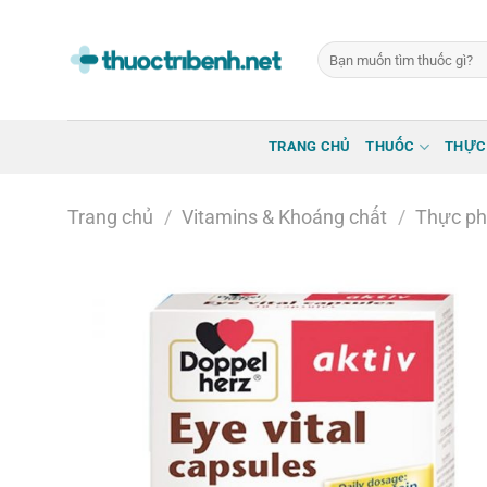
Bỏ
qua
Tìm
nội
kiếm:
dung
TRANG CHỦ
THUỐC
THỰC
Trang chủ
/
Vitamins & Khoáng chất
/
Thực ph