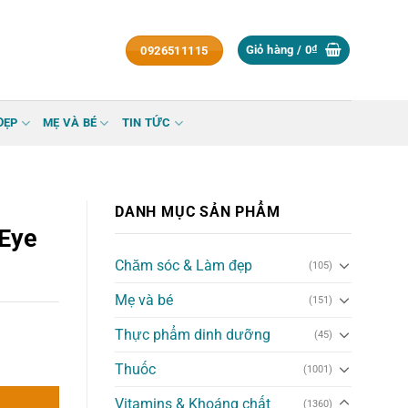
Giỏ hàng /
0
₫
0926511115
ĐẸP
MẸ VÀ BÉ
TIN TỨC
DANH MỤC SẢN PHẨM
 Eye
Chăm sóc & Làm đẹp
(105)
Mẹ và bé
(151)
Thực phẩm dinh dưỡng
(45)
Thuốc
(1001)
Vitamins & Khoáng chất
(1360)