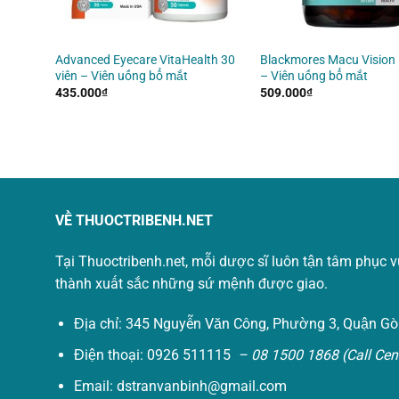
+Lomb
Advanced Eyecare VitaHealth 30
Blackmores Macu Vision 
nts 120
viên – Viên uống bổ mắt
– Viên uống bổ mắt
435.000
₫
509.000
₫
VỀ THUOCTRIBENH.NET
Tại Thuoctribenh.net, mỗi dược sĩ luôn tận tâm phục 
thành xuất sắc những sứ mệnh được giao.
Địa chỉ: 345 Nguyễn Văn Công, Phường 3, Quận Gò
Điện thoại: 0926 511115
– 08 1500 1868 (Call Cent
Email:
dstranvanbinh@gmail.com