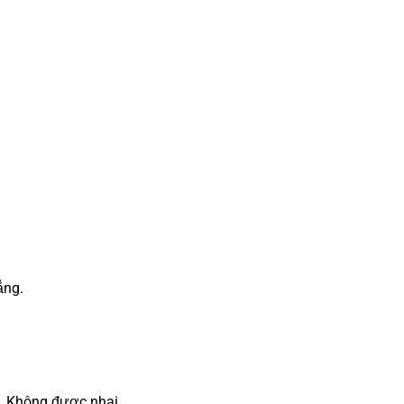
ẳng.
. Không được nhai.