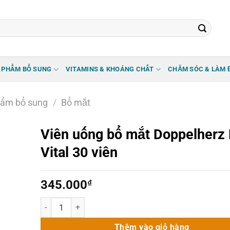
 PHẨM BỔ SUNG
VITAMINS & KHOÁNG CHẤT
CHĂM SÓC & LÀM 
ẩm bổ sung
/
Bổ mắt
Viên uống bổ mắt Doppelherz
Vital 30 viên
345.000
₫
Viên uống bổ mắt Doppelherz Eye Vital 30 viên số lượng
Thêm vào giỏ hàng