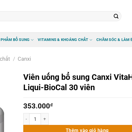
 PHẨM BỔ SUNG
VITAMINS & KHOÁNG CHẤT
CHĂM SÓC & LÀM 
chất
/
Canxi
Viên uống bổ sung Canxi Vita
Liqui-BioCal 30 viên
353.000
₫
Viên uống bổ sung Canxi VitaHealth Liqui-BioCal 30 viên 
Thêm vào giỏ hàng