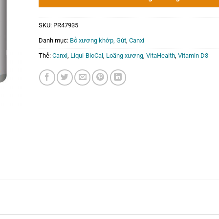
SKU:
PR47935
Danh mục:
Bổ xương khớp, Gút
,
Canxi
Thẻ:
Canxi
,
Liqui-BioCal
,
Loãng xương
,
VitaHealth
,
Vitamin D3