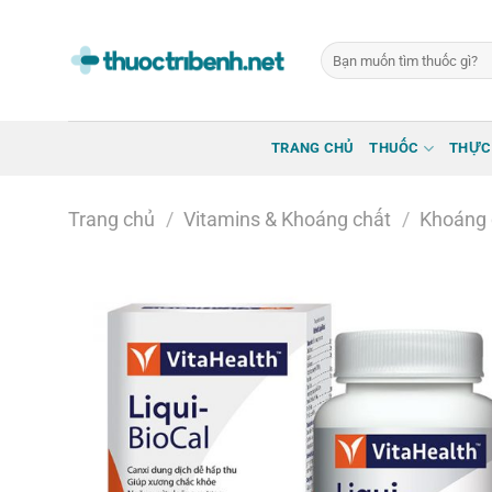
Bỏ
qua
Tìm
nội
kiếm:
dung
TRANG CHỦ
THUỐC
THỰC
Trang chủ
/
Vitamins & Khoáng chất
/
Khoáng 