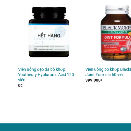
HẾT HÀNG
chiff
Viên uống đẹp da bổ khớp
Viên uống bổ khớp Blac
Krill
Youtheory Hyaluronic Acid 120
Joint Formula 60 viên
viên
399.000
₫
0
₫