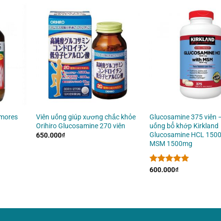
kmores
Viên uống giúp xương chắc khỏe
Glucosamine 375 viên 
Orihiro Glucosamine 270 viên
uống bổ khớp Kirkland
Glucosamine HCL 150
650.000
₫
MSM 1500mg
Được xếp
600.000
₫
hạng
5.00
5 sao