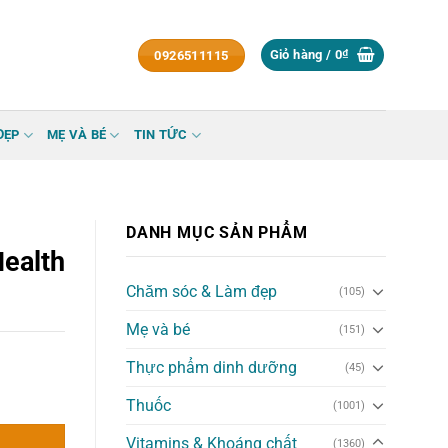
Giỏ hàng /
0
₫
0926511115
ĐẸP
MẸ VÀ BÉ
TIN TỨC
DANH MỤC SẢN PHẨM
Health
Chăm sóc & Làm đẹp
(105)
Mẹ và bé
(151)
Thực phẩm dinh dưỡng
(45)
số lượng
Thuốc
(1001)
Vitamins & Khoáng chất
(1360)