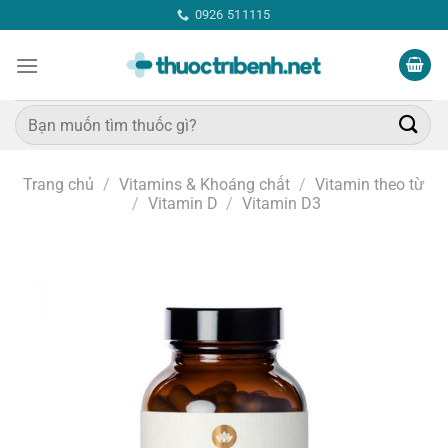
Bỏ
0926 511115
qua
nội
dung
Tìm
kiếm:
Trang chủ
/
Vitamins & Khoáng chất
/
Vitamin theo từ
/
Vitamin D
/
Vitamin D3