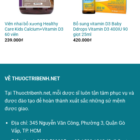
Viên nhai bổ xương Healthy
Bổ sung vitamin D3 Baby
Care Kids Calcium+Vitamin D3
Ddrops Vitamin D3 400IU 90
60 viên
giọt 25ml
239.000
₫
420.000
₫
VỀ THUOCTRIBENH.NET
Tại Thuoctribenh.net, mỗi dược sĩ luôn tận tâm phục vụ và
được đào tạo để hoàn thành xuất sắc những sứ mệnh
được giao.
Địa chỉ: 345 Nguyễn Văn Công, Phường 3, Quận Gò
Vấp, TP. HCM