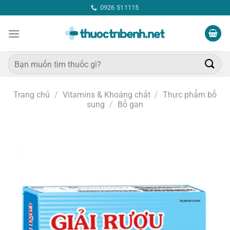
Bỏ
0926 511115
qua
nội
dung
Tìm
kiếm:
Trang chủ
/
Vitamins & Khoáng chất
/
Thực phẩm bổ
sung
/
Bổ gan